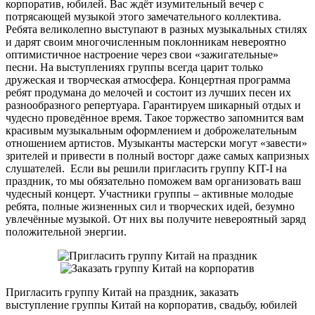
корпоратив, юбилей. Вас ждёт изумительный вечер с
потрясающей музыкой этого замечательного коллектива.
Ребята великолепно выступают в разных музыкальных стилях
и дарят своим многочисленным поклонникам невероятно
оптимистичное настроение через свои «зажигательные»
песни. На выступлениях группы всегда царит только
дружеская и творческая атмосфера. Концертная программа
ребят продумана до мелочей и состоит из лучших песен их
разнообразного репертуара. Гарантируем шикарный отдых и
чудесно проведённое время. Такое торжество запомнится вам
красивым музыкальным оформлением и доброжелательным
отношением артистов. Музыканты мастерски могут «завести»
зрителей и привести в полный восторг даже самых капризных
слушателей. Если вы решили пригласить группу KIT-I на
праздник, то мы обязательно поможем вам организовать ваш
чудесный концерт. Участники группы – активные молодые
ребята, полные жизненных сил и творческих идей, безумно
увлечённые музыкой. От них вы получите невероятный заряд
положительной энергии.
Пригласить группу Китай на праздник, заказать
выступление группы Китай на корпоратив, свадьбу, юбилей