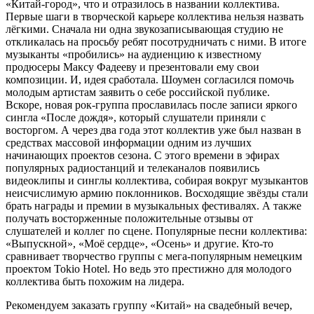
«Китай-город», что и отразилось в названии коллектива.
Первые шаги в творческой карьере коллектива нельзя назвать
лёгкими. Сначала ни одна звукозаписывающая студию не
откликалась на просьбу ребят посотрудничать с ними. В итоге
музыканты «пробились» на аудиенцию к известному
продюсеры Максу Фадееву и презентовали ему свои
композиции. И, идея сработала. Шоумен согласился помочь
молодым артистам заявить о себе российской публике.
Вскоре, новая рок-группа прославилась после записи яркого
сингла «После дождя», который слушатели приняли с
восторгом. А через два года этот коллектив уже был назван в
средствах массовой информации одним из лучших
начинающих проектов сезона. С этого времени в эфирах
популярных радиостанций и телеканалов появились
видеоклипы и синглы коллектива, собирая вокруг музыкантов
неисчислимую армию поклонников. Восходящие звёзды стали
брать награды и премии в музыкальных фестивалях. А также
получать восторженные положительные отзывы от
слушателей и коллег по сцене. Популярные песни коллектива:
«Выпускной», «Моё сердце», «Осень» и другие. Кто-то
сравнивает творчество группы с мега-популярным немецким
проектом Tokio Hotel. Но ведь это престижно для молодого
коллектива быть похожим на лидера.
Рекомендуем заказать группу «Китай» на свадебный вечер,