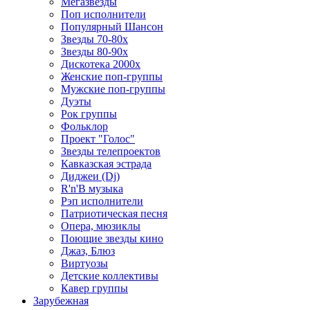
Мегазвезды
Поп исполнители
Популярный Шансон
Звезды 70-80х
Звезды 80-90х
Дискотека 2000х
Женские поп-группы
Мужские поп-группы
Дуэты
Рок группы
Фольклор
Проект "Голос"
Звезды телепроектов
Кавказская эстрада
Диджеи (Dj)
R'n'B музыка
Рэп исполнители
Патриотическая песня
Опера, мюзиклы
Поющие звезды кино
Джаз, Блюз
Виртуозы
Детские коллективы
Кавер группы
Зарубежная