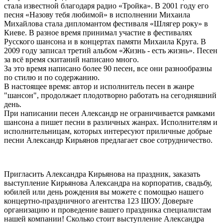
стала известной благодаря радио «Тройка». В 2001 году его
песня «Назову тебя любимой» в исполнении Михаила
Михайлова стала дипломантом фестиваля «Шлягер року» в
Киеве. В разное время принимал участие в фестивалях
Русского шансона и в концертах памяти Михаила Круга. В
2009 году записал третий альбом «Жизнь - есть жизнь». Песен
за всё время скитаний написано много.
За это время написано более 90 песен, все они разнообразны
по стилю и по содержанию.
В настоящее время: автор и исполнитель песен в жанре
"шансон", продолжает плодотворно работать на сегодняшний
день.
При написании песен Александр не ограничивается рамками
шансона а пишет песни в различных жанрах. Исполнителям и
исполнительницам, которых интересуют приличные добрые
песни Александр Кирьянов предлагает свое сотрудничество.
Пригласить Александра Кирьянова на праздник, заказать
выступление Кирьянова Александра на корпоратив, свадьбу,
юбилей или день рождения вы можете с помощью нашего
концертно-праздничного агентства 123 ШОУ. Доверьте
организацию и проведение вашего праздника специалистам
нашей компании! Сколько стоит выступление Александра