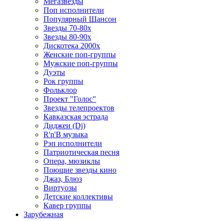
Мегазвезды
Поп исполнители
Популярный Шансон
Звезды 70-80х
Звезды 80-90х
Дискотека 2000х
Женские поп-группы
Мужские поп-группы
Дуэты
Рок группы
Фольклор
Проект "Голос"
Звезды телепроектов
Кавказская эстрада
Диджеи (Dj)
R'n'B музыка
Рэп исполнители
Патриотическая песня
Опера, мюзиклы
Поющие звезды кино
Джаз, Блюз
Виртуозы
Детские коллективы
Кавер группы
Зарубежная