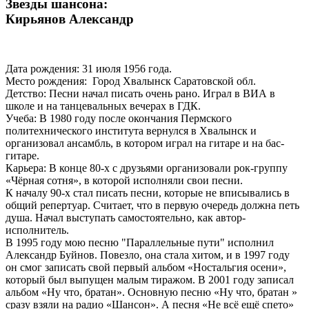
Звезды шансона:
Кирьянов Александр
Дата рождения: 31 июля 1956 года.
Место рождения: Город Хвалынск Саратовской обл.
Детство: Песни начал писать очень рано. Играл в ВИА в
школе и на танцевальных вечерах в ГДК.
Учеба: В 1980 году после окончания Пермского
политехнического института вернулся в Хвалынск и
организовал ансамбль, в котором играл на гитаре и на бас-
гитаре.
Карьера: В конце 80-х с друзьями организовали рок-группу
«Чёрная сотня», в которой исполняли свои песни.
К началу 90-х стал писать песни, которые не вписывались в
общий репертуар. Считает, что в первую очередь должна петь
душа. Начал выступать самостоятельно, как автор-
исполнитель.
В 1995 году мою песню "Параллельные пути" исполнил
Александр Буйнов. Повезло, она стала хитом, и в 1997 году
он смог записать свой первый альбом «Ностальгия осени»,
который был выпущен малым тиражом. В 2001 году записал
альбом «Ну что, братан». Основную песню «Ну что, братан »
сразу взяли на радио «Шансон». А песня «Не всё ещё спето»