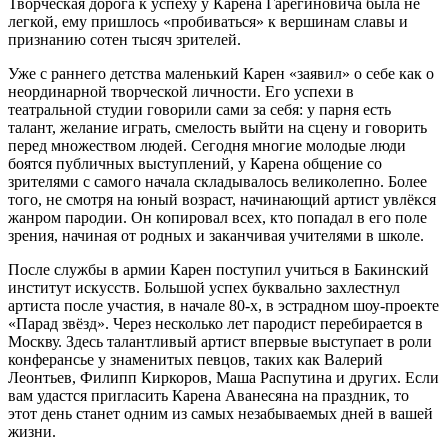
Творческая дорога к успеху у Карена Гарегиновича была не
легкой, ему пришлось «пробиваться» к вершинам славы и
признанию сотен тысяч зрителей.
Уже с раннего детства маленький Карен «заявил» о себе как о
неординарной творческой личности. Его успехи в
театральной студии говорили сами за себя: у парня есть
талант, желание играть, смелость выйти на сцену и говорить
перед множеством людей. Сегодня многие молодые люди
боятся публичных выступлений, у Карена общение со
зрителями с самого начала складывалось великолепно. Более
того, не смотря на юный возраст, начинающий артист увлёкся
жанром пародии. Он копировал всех, кто попадал в его поле
зрения, начиная от родных и заканчивая учителями в школе.
После службы в армии Карен поступил учиться в Бакинский
институт искусств. Большой успех буквально захлестнул
артиста после участия, в начале 80-х, в эстрадном шоу-проекте
«Парад звёзд». Через несколько лет пародист перебирается в
Москву. Здесь талантливый артист впервые выступает в роли
конферансье у знаменитых певцов, таких как Валерий
Леонтьев, Филипп Киркоров, Маша Распутина и других. Если
вам удастся пригласить Карена Аванесяна на праздник, то
этот день станет одним из самых незабываемых дней в вашей
жизни.