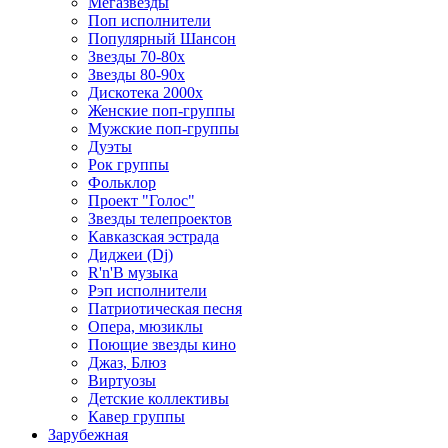
Мегазвезды
Поп исполнители
Популярный Шансон
Звезды 70-80х
Звезды 80-90х
Дискотека 2000х
Женские поп-группы
Мужские поп-группы
Дуэты
Рок группы
Фольклор
Проект "Голос"
Звезды телепроектов
Кавказская эстрада
Диджеи (Dj)
R'n'B музыка
Рэп исполнители
Патриотическая песня
Опера, мюзиклы
Поющие звезды кино
Джаз, Блюз
Виртуозы
Детские коллективы
Кавер группы
Зарубежная