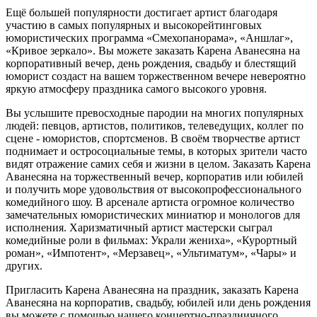
Ещё большей популярности достигает артист благодаря
участию в самых популярных и высокорейтинговых
юмористических программа «Смехопанорама», «Аншлаг»,
«Кривое зеркало». Вы можете заказать Карена Аванесяна на
корпоративный вечер, день рождения, свадьбу и блестящий
юморист создаст на вашем торжественном вечере невероятно
яркую атмосферу праздника самого высокого уровня.
Вы услышите превосходные пародии на многих популярных
людей: певцов, артистов, политиков, телеведущих, коллег по
сцене - юмористов, спортсменов. В своём творчестве артист
поднимает и остросоциальные темы, в которых зрители часто
видят отражение самих себя и жизни в целом. Заказать Карена
Аванесяна на торжественный вечер, корпоратив или юбилей
и получить море удовольствия от высокопрофессионального
комедийного шоу. В арсенале артиста огромное количество
замечательных юмористических миниатюр и монологов для
исполнения. Харизматичный артист мастерски сыграл
комедийные роли в фильмах: Украли жениха», «Курортный
роман», «Импотент», «Мерзавец», «Ультиматум», «Чары» и
других.
Пригласить Карена Аванесяна на праздник, заказать Карена
Аванесяна на корпоратив, свадьбу, юбилей или день рождения
вы можете с помощью нашего концертно-праздничного