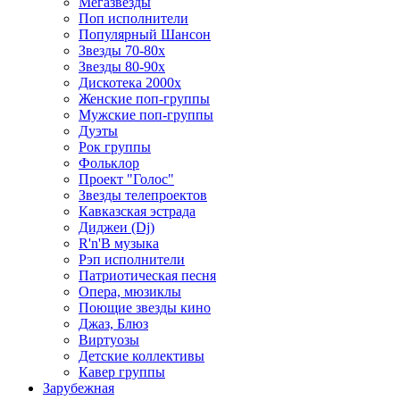
Мегазвезды
Поп исполнители
Популярный Шансон
Звезды 70-80х
Звезды 80-90х
Дискотека 2000х
Женские поп-группы
Мужские поп-группы
Дуэты
Рок группы
Фольклор
Проект "Голос"
Звезды телепроектов
Кавказская эстрада
Диджеи (Dj)
R'n'B музыка
Рэп исполнители
Патриотическая песня
Опера, мюзиклы
Поющие звезды кино
Джаз, Блюз
Виртуозы
Детские коллективы
Кавер группы
Зарубежная