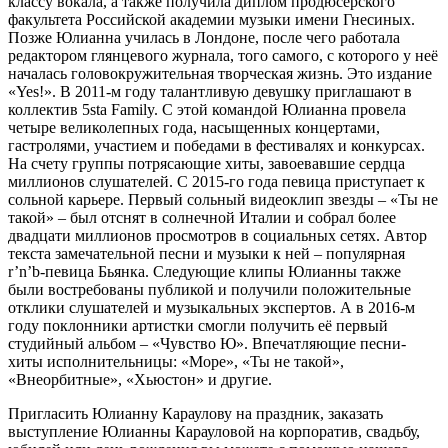
классу вокала, а также получила диплом продюсерского
факультета Российской академии музыки имени Гнесиных.
Позже Юлианна училась в Лондоне, после чего работала
редактором глянцевого журнала, того самого, с которого у неё
началась головокружительная творческая жизнь. Это издание
«Yes!». В 2011-м году талантливую девушку приглашают в
коллектив 5sta Family. С этой командой Юлианна провела
четыре великолепных года, насыщенных концертами,
гастролями, участием и победами в фестивалях и конкурсах.
На счету группы потрясающие хиты, завоевавшие сердца
миллионов слушателей. С 2015-го года певица приступает к
сольной карьере. Первый сольный видеоклип звезды – «Ты не
такой» – был отснят в солнечной Италии и собрал более
двадцати миллионов просмотров в социальных сетях. Автор
текста замечательной песни и музыки к ней – популярная
r’n’b-певица Бьянка. Следующие клипы Юлианны также
были востребованы публикой и получили положительные
отклики слушателей и музыкальных экспертов. А в 2016-м
году поклонники артистки смогли получить её первый
студийный альбом – «Чувство Ю». Впечатляющие песни-
хиты исполнительницы: «Море», «Ты не такой»,
«Внеорбитные», «Хьюстон» и другие.
Пригласить Юлианну Караулову на праздник, заказать
выступление Юлианны Карауловой на корпоратив, свадьбу,