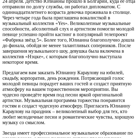
24 апреля. Детство Юлианны прошло в Болгарии, куда её отца
отправили по долгу службы, он работал дипломатом. С
одиннадцатилетнего возраста девочка проживала в столице.
Через четыре года была приглашена вокалисткой в
музыкальный коллектив «Yes». Великолепные музыкальные
способности, абсолютный слух и артистизм помогли молодой
певице успешно пройти кастинг в популярный телепроект
«Фабрика звёзд 5». Более того, Юлианна благополучно дошла
до финала, обойдя не менее талантливых соперников. После
завершения музыкального шоу, девушка была включена в
коллектив «Нэцке», с которым благополучно выступала
некоторое время.
Предлагаем вам заказать Юлианну Караулову на юбилей,
свадьбу, корпоратив, день рождения. Потрясающий голос
молодой певицы порадует ваших гостей и создаст приятную
атмосферу на вашем торжественном мероприятии. Вы
чудесно проведёте время под песни яркой оригинальной
артистки. Музыкальная программа торжества понравится
гостям и создаст чудесную атмосферу. Пригласить Юлианну
Караулову на праздник – великолепный выбор для тех, кто
любит мелодичные песни и романтические чувства, хорошую
музыку со смыслом.
Звезда имеет профессиональное музыкальное образование по