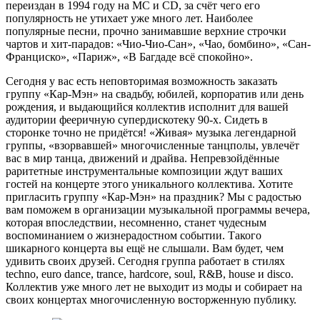
переиздан в 1994 году на MC и CD, за счёт чего его
популярность не утихает уже много лет. Наиболее
популярные песни, прочно занимавшие верхние строчки
чартов и хит-парадов: «Чио-Чио-Сан», «Чао, бомбино», «Сан-
Франциско», «Париж», «В Багдаде всё спокойно».
Сегодня у вас есть неповторимая возможность заказать
группу «Кар-Мэн» на свадьбу, юбилей, корпоратив или день
рождения, и выдающийся коллектив исполнит для вашей
аудитории фееричную супердискотеку 90-х. Сидеть в
сторонке точно не придётся! «Живая» музыка легендарной
группы, «взорвавшей» многочисленные танцполы, увлечёт
вас в мир танца, движений и драйва. Непревзойдённые
раритетные инструментальные композиции ждут ваших
гостей на концерте этого уникального коллектива. Хотите
пригласить группу «Кар-Мэн» на праздник? Мы с радостью
вам поможем в организации музыкальной программы вечера,
которая впоследствии, несомненно, станет чудесным
воспоминанием о жизнерадостном событии. Такого
шикарного концерта вы ещё не слышали. Вам будет, чем
удивить своих друзей. Сегодня группа работает в стилях
techno, euro dance, trance, hardcore, soul, R&B, house и disco.
Коллектив уже много лет не выходит из моды и собирает на
своих концертах многочисленную восторженную публику.