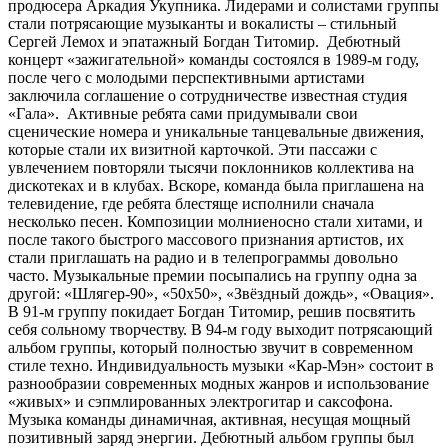
продюсера Аркадия Укупника. Лидерами и солистами группы
стали потрясающие музыканты и вокалисты – стильный
Сергей Лемох и эпатажный Богдан Титомир. Дебютный
концерт «зажигательной» команды состоялся в 1989-м году,
после чего с молодыми перспективными артистами
заключила соглашение о сотрудничестве известная студия
«Гала». Активные ребята сами придумывали свои
сценические номера и уникальные танцевальные движения,
которые стали их визитной карточкой. Эти пассажи с
увлечением повторяли тысячи поклонников коллектива на
дискотеках и в клубах. Вскоре, команда была приглашена на
телевидение, где ребята блестяще исполнили сначала
несколько песен. Композиции молниеносно стали хитами, и
после такого быстрого массового признания артистов, их
стали приглашать на радио и в телепрограммы довольно
часто. Музыкальные премии посыпались на группу одна за
другой: «Шлягер-90», «50х50», «Звёздный дождь», «Овация».
В 91-м группу покидает Богдан Титомир, решив посвятить
себя сольному творчеству. В 94-м году выходит потрясающий
альбом группы, который полностью звучит в современном
стиле техно. Индивидуальность музыки «Кар-Мэн» состоит в
разнообразии современных модных жанров и использование
«живых» и сэпмлированных электрогитар и саксофона.
Музыка команды динамичная, активная, несущая мощный
позитивный заряд энергии. Дебютный альбом группы был