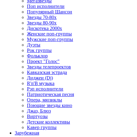
Мегазвезды
Поп исполнители
Популярный Шансон
Звезды 70-80х
Звезды 80-90х
Дискотека 2000х
Женские поп-группы
Мужские поп-группы
Дуэты
Рок группы
Фольклор
Проект "Голос"
Звезды телепроектов
Кавказская эстрада
Диджеи (Dj)
R'n'B музыка
Рэп исполнители
Патриотическая песня
Опера, мюзиклы
Поющие звезды кино
Джаз, Блюз
Виртуозы
Детские коллективы
Кавер группы
Зарубежная