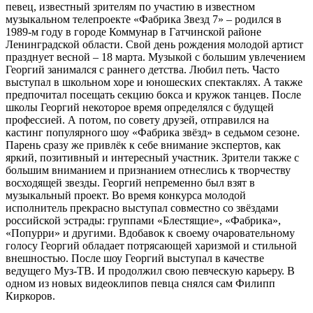
певец, известный зрителям по участию в известном
музыкальном телепроекте «Фабрика Звезд 7» – родился в
1989-м году в городе Коммунар в Гатчинской районе
Ленинградской области. Свой день рождения молодой артист
празднует весной – 18 марта. Музыкой с большим увлечением
Георгий занимался с раннего детства. Любил петь. Часто
выступал в школьном хоре и юношеских спектаклях. А также
предпочитал посещать секцию бокса и кружок танцев. После
школы Георгий некоторое время определялся с будущей
профессией. А потом, по совету друзей, отправился на
кастинг популярного шоу «Фабрика звёзд» в седьмом сезоне.
Парень сразу же привлёк к себе внимание экспертов, как
яркий, позитивный и интересный участник. Зрители также с
большим вниманием и признанием отнеслись к творчеству
восходящей звезды. Георгий непременно был взят в
музыкальный проект. Во время конкурса молодой
исполнитель прекрасно выступал совместно со звёздами
российской эстрады: группами «Блестящие», «Фабрика»,
«Попурри» и другими. Вдобавок к своему очаровательному
голосу Георгий обладает потрясающей харизмой и стильной
внешностью. После шоу Георгий выступал в качестве
ведущего Муз-ТВ. И продолжил свою певческую карьеру. В
одном из новых видеоклипов певца снялся сам Филипп
Киркоров.