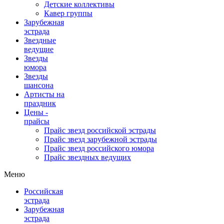
Детские коллективы
Кавер группы
Зарубежная
эстрада
Звездные
ведущие
Звезды
юмора
Звезды
шансона
Артисты на
праздник
Цены -
прайсы
Прайс звезд российской эстрады
Прайс звезд зарубежной эстрады
Прайс звезд российского юмора
Прайс звездных ведущих
Меню
Российская
эстрада
Зарубежная
эстрада