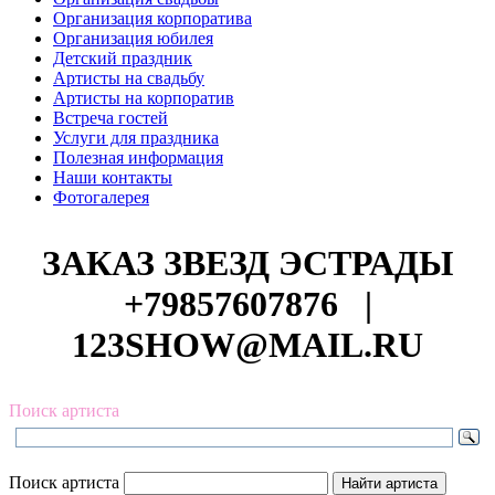
Организация корпоратива
Организация юбилея
Детский праздник
Артисты на свадьбу
Артисты на корпоратив
Встреча гостей
Услуги для праздника
Полезная информация
Наши контакты
Фотогалерея
ЗАКАЗ ЗВЕЗД ЭСТРАДЫ
+79857607876
|
123SHOW@MAIL.RU
Поиск артиста
Поиск артиста