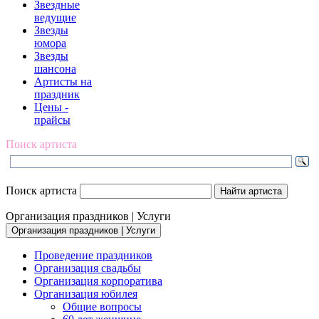
Звездные
ведущие
Звезды
юмора
Звезды
шансона
Артисты на
праздник
Цены -
прайсы
Поиск артиста
Поиск артиста
Организация праздников | Услуги
Организация праздников | Услуги
Проведение праздников
Организация свадьбы
Организация корпоратива
Организация юбилея
Общие вопросы