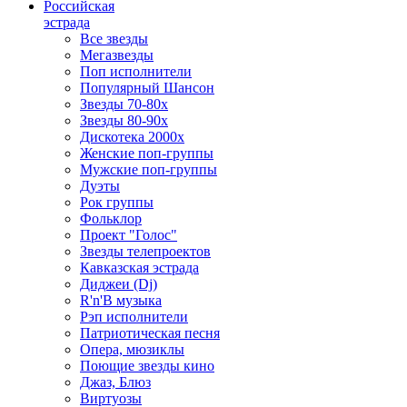
Российская
эстрада
Все звезды
Мегазвезды
Поп исполнители
Популярный Шансон
Звезды 70-80х
Звезды 80-90х
Дискотека 2000х
Женские поп-группы
Мужские поп-группы
Дуэты
Рок группы
Фольклор
Проект "Голос"
Звезды телепроектов
Кавказская эстрада
Диджеи (Dj)
R'n'B музыка
Рэп исполнители
Патриотическая песня
Опера, мюзиклы
Поющие звезды кино
Джаз, Блюз
Виртуозы