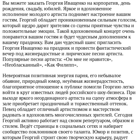
Вы можете заказать Георгия Иващенко на корпоратив, день
рождения, свадьбу, юбилей. Яркое и вдохновенное
исполнение молодого артиста поднимет настроение вашим
гостям. Георгий обладает проникновенным сильным голосом,
который щедро дарит зрителям со сцены приятные чувства и
положительные эмоции. Такой вдохновенный концерт очень
понравится вашим гостям и будет чудесным дополнением к
вашему празднику. Вам дан чудесный шанс пригласить
Георгия Иващенко на праздник и провести фантастический
вечер под жизнерадостные и лирические песни артиста.
Популярные песни артиста: «Он мне не нравится»,
«Необласканный», «Как Филипп»,
Невероятная позитивная энергия парня, его небывалое
обаяние, природный юмор, неуёмная жизнерадостность,
благоприятное отношение к публике помогли Георгию легко
войти в круг известных людей российского шоу-бизнеса. При
выходе яркого неординарного артиста на сцену атмосфера в
зале приобретает праздничный и торжественный оттенок.
Певец обладает отличный артистизмом и мастерством
радовать и вдохновлять многочисленных зрителей. Сегодня
Георгий активно работает над своим репертуаром, образом и
стилем. Ведёт страницы в социальных сетях и набирает
сообщество поклонников своего таланта. Юмор и позитив, с
которым Георгий строит свою творческую карьеру, радует