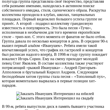
полугода группа представляла своё творчество, представляя
себя разными именами, находилась в активном поиске
собственного имиджа, стиля, сценического образа. Раскрутка
коллектива проходила в клубах, школах, танцевальных
площадках. Первый видеоклип большого успеха группе не
принёс. А второй – подарил коллективу грандиозную
известность и популярность. Это была песня «Тучи»,
исполненная в необычном для того времени европейском
стиле – трип-хоп. С этого момента от фанатов не было отбоя.
Группа давала по несколько концертов в день. В середине 90-х
вышел первый альбом «Иванушек». Ребята имели такой
впечатляющий успех, что график их гастролей и концертов
был расписан надолго вперёд. В 1998-м году группу покидает
вокалист Игорь Сорин. Ему на смену приходит молодой
певец Олег Яковлев. В составе коллектива также участвуют
потрясающий «рыжий Иванушка» – Андрей Григорьев-
Апполонов и брутальный Кирилл Андреев. Следующим
бесподобным хитом группы стала песня – «Тополиный пух»,
которая моментально вырвалась в первые позиции хит-
парадов.
В 99-м, ребята выпустили диск в память бывшего участника