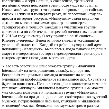
коллектива – Игоря Сорина, к сожалению, трагически
погибшего через некоторое время после ухода из группы.
Новые альбомы группы «взорвали танцполы» в российских
клубах. О жизни и концертах ребят, не переставая, «гудела»
пресса и интернет-ресурсы. «Иванушки» стали ведущими
артистами многих значимых для страны концертов,
телепрограмм и телешоу. Каждый из участников группы
является сам по себе очень интересной личностью, талантом.
В 2013-м году на смену Олегу пришёл новый солист –
Кирилл Туриченко. Певец отлично влился в устоявшийся
успешный коллектив. Каждый из ребят – кумир целой армии
поклонниц «Иванушек». Было время, когда фанатки группы в
азарте и невероятном восторге переворачивали транспорт, в
котором артисты покидали место концерта.
У вас есть блестящий шанс заказать группу «Иванушки
International» на день рождения, свадьбу, корпоратив.
Роскошная танцевальная команда исполнит на вашем
мероприятии профессиональное музыкальное шоу. Скучать не
будет ни один гость. Песни легендарного коллектива мечтают
услышать «вживую» миллионы фанатов группы. Вы можете
уже сегодня позвонить и пригласить группу «Иванушки
International» на праздник, дополнить своё торжество чудесной
музыкой, потрясающими песнями, улыбками и миллионам
мгновений счастья. Великолепное мужское трио в разном