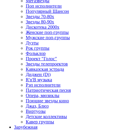
Мегазвезды
Поп исполнители
Популярный Шансон
Звезды 70-80х
Звезды 80-90х
Дискотека 2000х
Женские поп-группы
Мужские поп-группы
Дуэты
Рок группы
Фольклор
Проект "Голос"
Звезды телепроектов
Кавказская эстрада
Диджеи (Dj)
R'n'B музыка
Рэп исполнители
Патриотическая песня
Опера, мюзиклы
Поющие звезды кино
Джаз, Блюз
Виртуозы
Детские коллективы
Кавер группы
Зарубежная