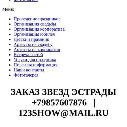
Меню
Проведение праздников
Организация свадьбы
Организация корпоратива
Организация юбилея
Детский праздник
Артисты на свадьбу
Артисты на корпоратив
Встреча гостей
Услуги для праздника
Полезная информация
Наши контакты
Фотогалерея
ЗАКАЗ ЗВЕЗД ЭСТРАДЫ
+79857607876
|
123SHOW@MAIL.RU