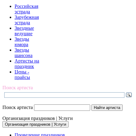
Российская
эстрада
Зарубежная
эстрада
Звездные
ведущие
Звезды
юмора
Звезды
шансона
Артисты на
праздник
Цены -
прайсы
Поиск артиста
Поиск артиста
Организация праздников | Услуги
Организация праздников | Услуги
Проведение праздников