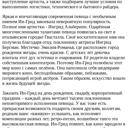
выступление артиста, а также подбираем лучшие условия по
выполнению логистики, технического и бытового райдера.
Яркая и впечатляющая современная певица с необычным
именем Ин-Грид завоевала невероятную популярность.
Полное имя артистки - Ингрид Альберини. Одарённая
многочисленными талантами певица появилась на свет в
итальянском городке Гвасталла. Своё восхитительное имя она
получила благодаря отцу, поклоннику актрисы Ингрид
Бергман. Местечко Эмилия-Романья, где расположен город
рождения звезды, очень красив. С детских лет девочка
впитала этот дух эстетики и очарования. Её родители владели
собственным кинотеатром. Поэтому Ин-Грид полюбила этот
мир кино с самых пелёнок. Она наполнила себя шедеврами
мирового кино, бесподобными образами, пейзажами,
потрясающей игрой актёров. Таким образом, искусство вошло
в жизнь будущей звезды.
Заказать Ин-Грид на день рождения, свадьбу, корпоративный
праздник – каждый день мечтают тысячи поклонников
неповторимого исполнения певицы. У вас тоже есть
прекрасная возможность подарить своим друзьям, коллегам,
родным шанс «вживую» услышать, как исполняет
композиции разных лет, ретро-песни, волшебное танго эта
высококлассная певица. Ин-Грид помнит, как кино зародило в