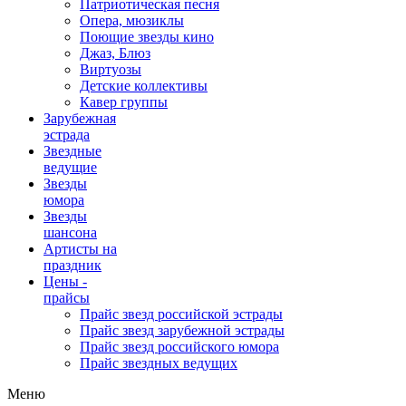
Патриотическая песня
Опера, мюзиклы
Поющие звезды кино
Джаз, Блюз
Виртуозы
Детские коллективы
Кавер группы
Зарубежная
эстрада
Звездные
ведущие
Звезды
юмора
Звезды
шансона
Артисты на
праздник
Цены -
прайсы
Прайс звезд российской эстрады
Прайс звезд зарубежной эстрады
Прайс звезд российского юмора
Прайс звездных ведущих
Меню