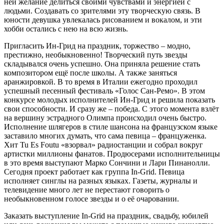
ней желание делиться своими чувствами и энергией с
людьми. Создавать со зрителями эту творческую связь. В
юности девушка увлекалась рисованием и вокалом, и эти
хобби остались с нею на всю жизнь.
Пригласить Ин-Грид на праздник, торжество – модно,
престижно, необыкновенно! Творческий путь звезды
складывался очень успешно. Она приняла решение стать
композитором ещё после школы. А также заняться
аранжировкой. В то время в Италии ежегодно проходил
успешный песенный фестиваль «Голос Сан-Ремо». В этом
конкурсе молодых исполнителей Ин-Грид и решила показать
свои способности. И сразу же – победа. С этого момента взлёт
на вершину эстрадного Олимпа происходил очень быстро.
Исполнение шлягеров в стиле шансона на французском языке
заставило многих думать, что сама певица – француженка.
Хит Tu Es Foutu «взорвал» радиостанции и собрал вокруг
артистки миллионы фанатов. Продюсерами исполнительницы
в это время выступают Марко Сончини и Лари Пинанолли.
Сегодня проект работает как группа In-Grid. Певица
исполняет синглы на разных языках. Газеты, журналы и
телевидение много лет не перестают говорить о
необыкновенном голосе звезды и о её очаровании.
Заказать выступление In-Grid на праздник, свадьбу, юбилей