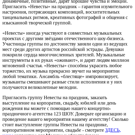
динамичные, позитивные, дарят хорошие чувства и эмоции.
Пригласить «Невесты» на праздник – гарантия изумительного
настроения, потрясающих композиций, восхитительных
танцевальных ритмов, креативных фотографий и общения с
изысканной творческой группой.
«Невесты» иногда участвуют в совместных музыкальных
проектах с другими звёздами отечественного шоу-бизнеса.
Участницы группы по достоинству заняли одни из ведущих
мест среди других артистов российской эстрады. Девушки
покорили сердца многочисленных зрителей. Музыкальные
инструменты в их руках «оживают», и дарят людям миллион
мгновений счастья. «Невесты» способны украсить любое
торжество, их музыка прекрасно звучит на мероприятии
любой тематики. Ансамбль «блестяще» импровизирует,
музыканты смешивают разные стили исполнения и у них
получаются великолепные мелодии.
Пригласить группу Невесты на праздник, заказать
выступление на корпоратив, свадьбу, юбилей или день
рождения вы можете с помощью нашего концертно-
праздничного агентства 123 ШОУ. Доверьте организацию и
проведение вашего мероприятия нашему агентству! Сколько
стоит выступление группы Невесты на празднике,
корпоративном мероприятии, свадьбе - смотрите
ЗДЕСЬ,