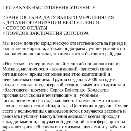
ПРИ ЗАКАЗЕ ВЫСТУПЛЕНИЯ УТОЧНИТЕ:
< ЗАНЯТОСТЬ НА ДАТУ ВАШЕГО МЕРОПРИЯТИЯ
< ДЕТАЛИ ОРГАНИЗАЦИИ ВЫСТУПЛЕНИЯ
< СПОСОБ ОПЛАТЫ
< ПОРЯДОК ЗАКЛЮЧЕНИЯ ДОГОВОРА
Мы несем полную юридическую ответственность за приезд и
выступление артиста, а также подбираем лучшие условия по
выполнению логистики, технического и бытового райдера.
«Невесты» – суперпопулярный женский поп-коллектив из
Москвы, молниеносно «зажигающий» зрителей своим
оптимизмом, ярким исполнением этно-композиций и
невероятным обаянием. Группа создана в 2009-м году и
входит в состав продюсерской студии знаменитого артиста и
«блестящего» шоумена Сергея Войтенко. Коллектив
прославился своим впечатляющим и «убойным»
исполнением песен под аккордеон. Популярными хитами
группы стали песни: «Кадриль», «Цветочки» и другие. Лучше
всего у великолепных аккордеонисток получается веселить и
радовать публику. Выступления ансамбля всегда проходят
ярко, динамично, в дружеской душевной атмосфере, артисты
заряжают зрителей своим оптимизмом, шутками и улыбками.