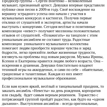
Продюсер группы – Сергей Войтенко – великолепный
музыкант, признанный артист. Девушки впервые представили
публике свои песни в 2009-м году. Своё восхождение на
вершину эстрадного успеха они начали с участия в
музыкальных конкурсах и кастингах. Получив первые
отклики от слушателей и экспертов, артисты начали
выступать с концертами. Сегодня весёлые и позитивные
композиции «невест» получают миллионы положительных
отзывов от слушателей. «Позажигать» на танцполе с этим
уникальным ансамблем не составит труда. Радостные
композиции уникального музыкального коллектива
помогают людям приобрести хорошие чувства и заряд
бодрости, легко превзойти любые жизненные трудности,
взглянуть на проблемы под новым ракурсом. Музыка Ирины,
Ксении и Екатерины нравится людям любого возраста. Она –
искренняя и душевная. Девушки блистательно владеют
техникой игры на аккордеонах, и сами по себе – обаятельные,
грациозные и талантливые. Каждая из них имеет
профессиональное музыкальное образование.
Если вам нужен яркий, весёлый и танцевальный праздник, то
заказать ансамбль «Невесты» на день рождения, корпоратив
или свадьбу, будет самым верным решением. Торжество с
потрясающей группой пройдёт радостно, как будто на «одном
дыхании». Выступления ансамбля – всегда оригинальные,