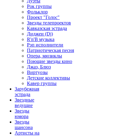
Дуэты
Рок группы
Фольклор
Проект "Голос"
Звезды телепроектов
Кавказская эстрада
Диджеи (Dj)
R'n'B музыка
Рэп исполнители
Патриотическая песня
Опера, мюзиклы
Поющие звезды кино
Джаз, Блюз
Виртуозы
Детские коллективы
Кавер группы
Зарубежная
эстрада
Звездные
ведущие
Звезды
юмора
Звезды
шансона
Артисты на