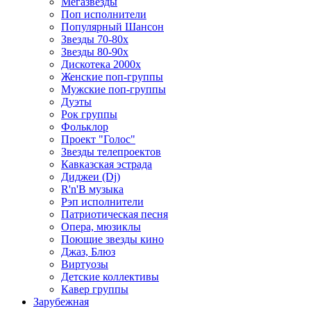
Мегазвезды
Поп исполнители
Популярный Шансон
Звезды 70-80х
Звезды 80-90х
Дискотека 2000х
Женские поп-группы
Мужские поп-группы
Дуэты
Рок группы
Фольклор
Проект "Голос"
Звезды телепроектов
Кавказская эстрада
Диджеи (Dj)
R'n'B музыка
Рэп исполнители
Патриотическая песня
Опера, мюзиклы
Поющие звезды кино
Джаз, Блюз
Виртуозы
Детские коллективы
Кавер группы
Зарубежная