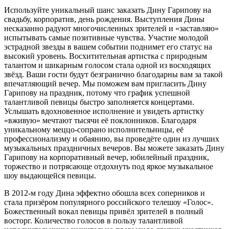
Используйте уникальный шанс заказать Дину Гарипову на
свадьбу, корпоратив, день рождения. Выступления Дины
несказанно радуют многочисленных зрителей и «заставляю»
испытывать самые позитивные чувства. Участие молодой
эстрадной звезды в вашем событии поднимет его статус на
высокий уровень. Восхитительная артистка с природным
талантом и шикарным голосом стала одной из восходящих
звёзд. Ваши гости будут безгранично благодарны вам за такой
впечатляющий вечер. Мы поможем вам пригласить Дину
Гарипову на праздник, потому что график успешной
талантливой певицы быстро заполняется концертами.
Услышать вдохновенное исполнение и увидеть артистку
«вживую» мечтают тысячи её поклонников. Благодаря
уникальному меццо-сопрано исполнительницы, её
профессионализму и обаянию, вы проведёте один из лучших
музыкальных праздничных вечеров. Вы можете заказать Дину
Гарипову на корпоративный вечер, юбилейный праздник,
торжество и потрясающе отдохнуть под яркое музыкальное
шоу выдающейся певицы.
В 2012-м году Дина эффектно обошла всех соперников и
стала призёром популярного российского телешоу «Голос».
Божественный вокал певицы привёл зрителей в полный
восторг. Количество голосов в пользу талантливой