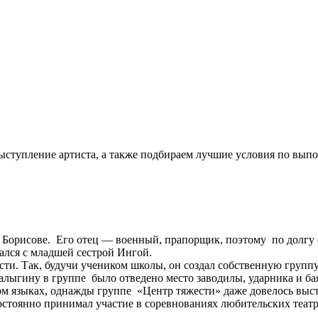
ыступление артиста, а также подбираем лучшие условия по вып
 Борисове. Его отец — военный, прапорщик, поэтому по долгу 
ался с младшей сестрой Ингой.
сти. Так, будучи учеником школы, он создал собственную группу
алыгину в группе было отведено место заводилы, ударника и ба
ом языках, однажды группе «Центр тяжести» даже довелось выст
стоянно принимал участие в соревнованиях любительских теат