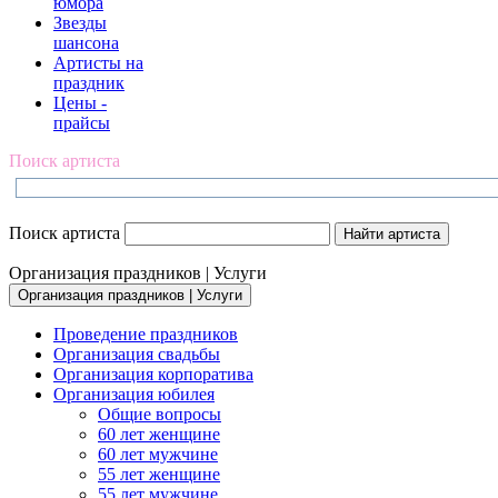
юмора
Звезды
шансона
Артисты на
праздник
Цены -
прайсы
Поиск артиста
Поиск артиста
Организация праздников | Услуги
Организация праздников | Услуги
Проведение праздников
Организация свадьбы
Организация корпоратива
Организация юбилея
Общие вопросы
60 лет женщине
60 лет мужчине
55 лет женщине
55 лет мужчине