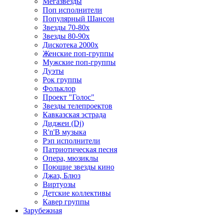
Мегазвезды
Поп исполнители
Популярный Шансон
Звезды 70-80х
Звезды 80-90х
Дискотека 2000х
Женские поп-группы
Мужские поп-группы
Дуэты
Рок группы
Фольклор
Проект "Голос"
Звезды телепроектов
Кавказская эстрада
Диджеи (Dj)
R'n'B музыка
Рэп исполнители
Патриотическая песня
Опера, мюзиклы
Поющие звезды кино
Джаз, Блюз
Виртуозы
Детские коллективы
Кавер группы
Зарубежная