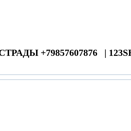
СТРАДЫ +79857607876
|
123