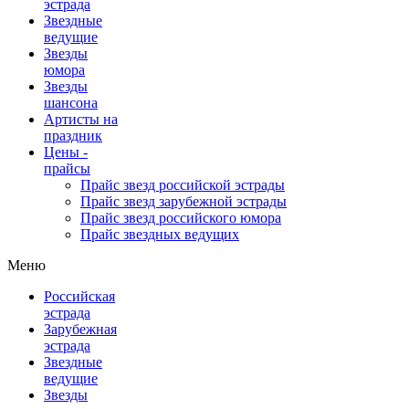
эстрада
Звездные
ведущие
Звезды
юмора
Звезды
шансона
Артисты на
праздник
Цены -
прайсы
Прайс звезд российской эстрады
Прайс звезд зарубежной эстрады
Прайс звезд российского юмора
Прайс звездных ведущих
Меню
Российская
эстрада
Зарубежная
эстрада
Звездные
ведущие
Звезды