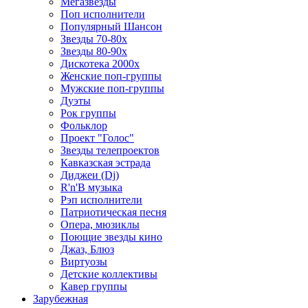
Мегазвезды
Поп исполнители
Популярный Шансон
Звезды 70-80х
Звезды 80-90х
Дискотека 2000х
Женские поп-группы
Мужские поп-группы
Дуэты
Рок группы
Фольклор
Проект "Голос"
Звезды телепроектов
Кавказская эстрада
Диджеи (Dj)
R'n'B музыка
Рэп исполнители
Патриотическая песня
Опера, мюзиклы
Поющие звезды кино
Джаз, Блюз
Виртуозы
Детские коллективы
Кавер группы
Зарубежная