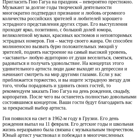
Пригласить Гию Гагуа на праздник – невероятно престижно.
Музыкант за долгие годы творческой деятельности
многократно подтвердил признание и любовь огромного
количества российских зрителей и любителей хорошего
эстрадного представления других стран. Его выступления
проходят ярко, позитивно, с большой долей юмора,
великолепной музыки, красивых костюмов и неповторимых
эстрадных номеров. Гия – мастер своего жанра. Он способен
молниеносно вызвать бурю положительных эмоций у
зрителей, поднять настроение на самый высокий уровень,
«заставить» любую аудиторию от души веселиться, смеяться,
радоваться и получать удовольствие. На концертах этого
удивительного артиста люди даже выходят из депрессии и
начинают смотреть на мир другими глазами. Если у вас
приближается торжество, и вы ищите эстрадную звезду для
того, чтобы порадовать и удивить своих гостей, то
рекомендуем заказать Гию Гагуа на день рождения, свадьбу,
корпоратив. После чего вы останетесь полностью довольными
состоявшимся концертом. Ваши гости будут благодарить вас
за прекрасный выбор артиста.
Гия появился на свет в 1962-м году в Грузии. Его день
рождения выпал на 11 февраля. Его детские годы и школьная
жизнь неразрывно была связана с музыкальным творчеством.
Юный артист участвовал и побеждал в многочисленных