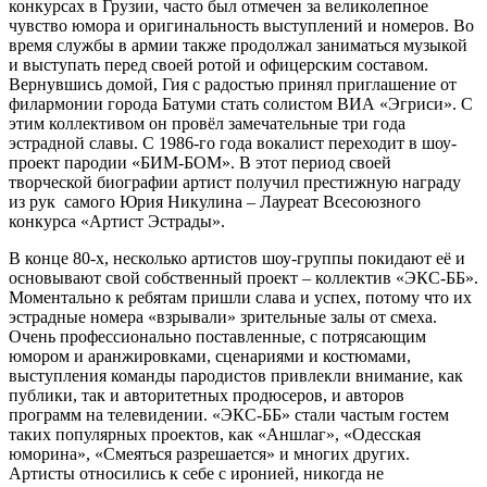
конкурсах в Грузии, часто был отмечен за великолепное
чувство юмора и оригинальность выступлений и номеров. Во
время службы в армии также продолжал заниматься музыкой
и выступать перед своей ротой и офицерским составом.
Вернувшись домой, Гия с радостью принял приглашение от
филармонии города Батуми стать солистом ВИА «Эгриси». С
этим коллективом он провёл замечательные три года
эстрадной славы. С 1986-го года вокалист переходит в шоу-
проект пародии «БИМ-БОМ». В этот период своей
творческой биографии артист получил престижную награду
из рук самого Юрия Никулина – Лауреат Всесоюзного
конкурса «Артист Эстрады».
В конце 80-х, несколько артистов шоу-группы покидают её и
основывают свой собственный проект – коллектив «ЭКС-ББ».
Моментально к ребятам пришли слава и успех, потому что их
эстрадные номера «взрывали» зрительные залы от смеха.
Очень профессионально поставленные, с потрясающим
юмором и аранжировками, сценариями и костюмами,
выступления команды пародистов привлекли внимание, как
публики, так и авторитетных продюсеров, и авторов
программ на телевидении. «ЭКС-ББ» стали частым гостем
таких популярных проектов, как «Аншлаг», «Одесская
юморина», «Смеяться разрешается» и многих других.
Артисты относились к себе с иронией, никогда не