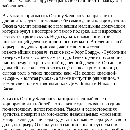
взрослых, показав другую грань своей личности - мягкую и
заботливую.
Вы можете пригласить Оксану Федорову на праздник и
доставить радость не только себе самому, но и каждому гостю.
Оксана уделит внимание всем вашим маленьким домочадцам,
которые будут в восторге от такого подарка. Но и взрослым
гостям не грозит скука. Ведь скучать в компании этой
потрясающей девушки просто невозможно. В течение своей
карьеры, ведущая приняла участие во множестве
известнейших передач, таких как: «Форт Боярд», «Субботний
вечер», «Танцы со звездами» и др. Телевидение помогло по-
настоящему раскрыться этой одаренной девушке. Оксана, в
дальнейшие годы, состоялась ещё и как актриса и певица,
сыграв роль в таких проектах, как: «Не родись красивой»,
«Софи», «Золотая рыбка», а также выпустив ряд клипов, в
том числе с такими звездами как Дима Билан и Николай
Басков.
Заказать Оксану Федорову на торжественный вечер,
корпоратив или юбилей – это значит сделать ваш праздник
по-настоящему неповторимым. Умелая и разносторонняя
артистка подарит вам множество незабываемых мгновений,
которые ещё долгие годы будут жить в вашем сердце. За свою
долгую карьеру Оксана успела многое, она преуспела и в
политике, и в юриспруденции, и в писательстве, и в дизайне,