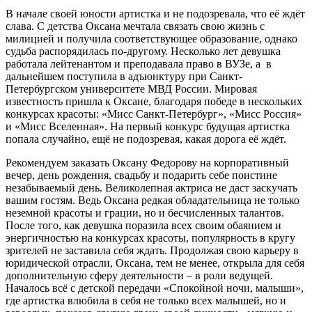
В начале своей юности артистка и не подозревала, что её ждёт
слава. С детства Оксана мечтала связать свою жизнь с
милицией и получила соответствующее образование, однако
судьба распорядилась по-другому. Несколько лет девушка
работала лейтенантом и преподавала право в ВУЗе, а в
дальнейшем поступила в адъюнктуру при Санкт-
Петербургском университете МВД России. Мировая
известность пришла к Оксане, благодаря победе в нескольких
конкурсах красоты: «Мисс Санкт-Петербург», «Мисс Россия»
и «Мисс Вселенная». На первый конкурс будущая артистка
попала случайно, ещё не подозревая, какая дорога её ждёт.
Рекомендуем заказать Оксану Федорову на корпоративный
вечер, день рождения, свадьбу и подарить себе поистине
незабываемый день. Великолепная актриса не даст заскучать
вашим гостям. Ведь Оксана редкая обладательница не только
неземной красоты и грации, но и бесчисленных талантов.
После того, как девушка поразила всех своим обаянием и
энергичностью на конкурсах красоты, популярность в кругу
зрителей не заставила себя ждать. Продолжая свою карьеру в
юридической отрасли, Оксана, тем не менее, открыла для себя
дополнительную сферу деятельности – в роли ведущей.
Началось всё с детской передачи «Спокойной ночи, малыши»,
где артистка влюбила в себя не только всех малышей, но и