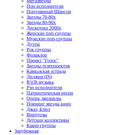
Мегазвезды
Поп исполнители
Популярный Шансон
Звезды 70-80х
Звезды 80-90х
Дискотека 2000х
Женские поп-группы
Мужские поп-группы
Дуэты
Рок группы
Фольклор
Проект "Голос"
Звезды телепроектов
Кавказская эстрада
Диджеи (Dj)
R'n'B музыка
Рэп исполнители
Патриотическая песня
Опера, мюзиклы
Поющие звезды кино
Джаз, Блюз
Виртуозы
Детские коллективы
Кавер группы
Зарубежная