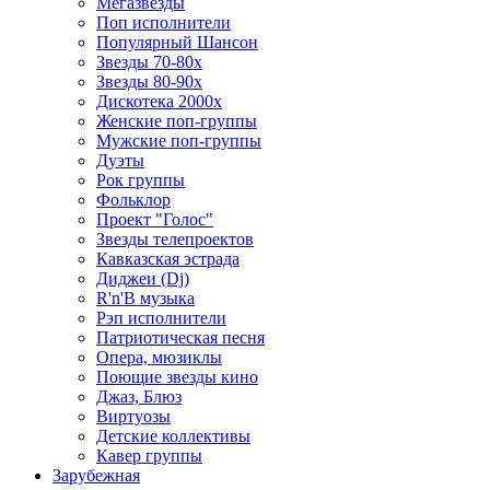
Мегазвезды
Поп исполнители
Популярный Шансон
Звезды 70-80х
Звезды 80-90х
Дискотека 2000х
Женские поп-группы
Мужские поп-группы
Дуэты
Рок группы
Фольклор
Проект "Голос"
Звезды телепроектов
Кавказская эстрада
Диджеи (Dj)
R'n'B музыка
Рэп исполнители
Патриотическая песня
Опера, мюзиклы
Поющие звезды кино
Джаз, Блюз
Виртуозы
Детские коллективы
Кавер группы
Зарубежная