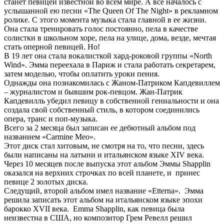
станет певицей известной во всем мире. А все началось с
услышанной ею песни «The Queen Of The Night» в рекламном
ролике. С этого момента музыка стала главной в ее жизни.
Она стала тренировать голос постоянно, пела в качестве
солистки в школьном хоре, пела на улице, дома, везде, мечтая
стать оперной певицей. Но!
В 19 лет она стала вокалисткой хард-роковой группы «North
Wind». Эмма переехала в Париж и стала работать секретарем,
затем моделью, чтобы оплатить уроки пения.
Однажды она познакомилась с Жаном-Патриком Капдевиллем
– журналистом и бывшим рок-певцом. Жан-Патрик
Капдевилль убедил певицу в собственной гениальности и она
создала свой собственный стиль, в котором соединились
опера, транс и поп-музыка.
Всего за 2 месяца был записан ее дебютный альбом под
названием «Carmine Meo».
Этот диск стал хитовым, не смотря на то, что песни, здесь
были написаны на латыни и итальянском языке XIV века.
Через 10 месяцев после выпуска этот альбом Эммы Shapplin
оказался на верхних строчках по всей планете, и принес
певице 2 золотых диска.
Следущий, второй альбом имел название «Etterna». Эмма
решила записать этот альбом на итальянском языке эпохи
барокко XVII века. Emma Shapplin, как певица была
неизвестна в США, но композитор Грем Ревелл решил