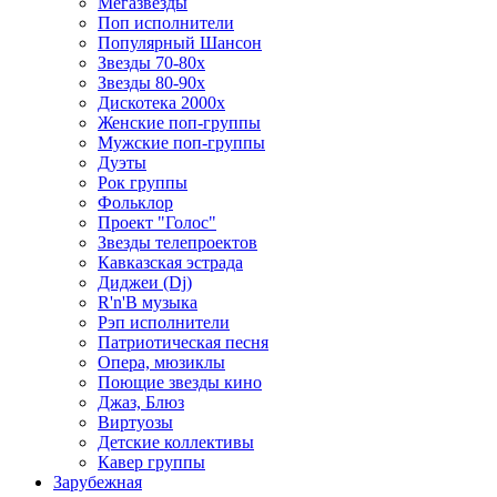
Мегазвезды
Поп исполнители
Популярный Шансон
Звезды 70-80х
Звезды 80-90х
Дискотека 2000х
Женские поп-группы
Мужские поп-группы
Дуэты
Рок группы
Фольклор
Проект "Голос"
Звезды телепроектов
Кавказская эстрада
Диджеи (Dj)
R'n'B музыка
Рэп исполнители
Патриотическая песня
Опера, мюзиклы
Поющие звезды кино
Джаз, Блюз
Виртуозы
Детские коллективы
Кавер группы
Зарубежная