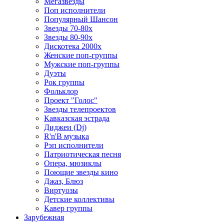
Мегазвезды
Поп исполнители
Популярный Шансон
Звезды 70-80х
Звезды 80-90х
Дискотека 2000х
Женские поп-группы
Мужские поп-группы
Дуэты
Рок группы
Фольклор
Проект "Голос"
Звезды телепроектов
Кавказская эстрада
Диджеи (Dj)
R'n'B музыка
Рэп исполнители
Патриотическая песня
Опера, мюзиклы
Поющие звезды кино
Джаз, Блюз
Виртуозы
Детские коллективы
Кавер группы
Зарубежная