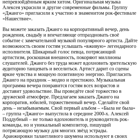
непревзойдённым ярким хитом. Оригинальная музыка
Алексея украсили и другие современные фильмы. Группу
«Джанго» пригласили к участию в знаменитом рок-фестивале
«Нашествие».
Вы можете заказать Джанго на корпоративный вечер, день
рождения, свадьбу и впечатляюще отпраздновать своё
событие с замечательной музыкой популярного артиста. Дайте
возможность своим гостям услышать «вживую» легендарного
исполнителя. Шикарный голос певца, потрясающий
артистизм, роскошная внешность, покоряют миллионы
слушателей. Джанго без труда может вдохновить зрительскую
аудиторию танцевать и веселиться. Артист дарит со сцены
яркие чувства и мощную позитивную энергию. Пригласить
Джанго на праздник – модно и престижно. Музыкальная
программа вечера понравится гостям всех возрастов и
доставит удовольствие. Вы проведёте своё торжество в
дружеской атмосфере. Предлагаем заказать Джанго на
корпоратив, юбилей, торжественный вечер. Сделайте свой
день – незабываемым. Свой первый альбом – «Была не была»
– группа «Джанго» выпустила в середине 2000-х. Алексей
Поддубный – не только вдохновитель и руководитель рок-
команды, но и уникальный композитор, пишущий
потрясающую музыку для многих звёзд эстрады.
Аранжировки талантливого шоумена используют в своих