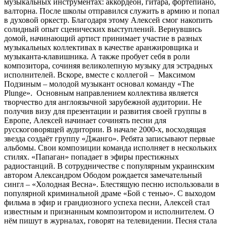
музыкальных инструментах: аккордеон, гитара, фортепиано,
валторна. После школы отправился служить в армию и попал
в духовой оркестр. Благодаря этому Алексей смог накопить
солидный опыт сценических выступлений. Вернувшись
домой, начинающий артист принимает участие в разных
музыкальных коллективах в качестве аранжировщика и
музыканта-клавишника. А также пробует себя в роли
композитора, сочиняя великолепную музыку для эстрадных
исполнителей. Вскоре, вместе с коллегой – Максимом
Подзиным – молодой музыкант основал команду «The
Plunge». Основным направлением коллектива является
творчество для англоязычной зарубежной аудитории. Не
получив визу для презентации и развития своей группы в
Европе, Алексей начинает сочинять песни для
русскоговорящей аудитории. В начале 2000-х, восходящая
звезда создаёт группу «Джанго». Ребята записывают первые
альбомы. Свои композиции команда исполняет в нескольких
стилях. «Папаган» попадает в эфиры престижных
радиостанций. В сотрудничестве с популярным украинским
автором Александром Ободом рождается замечательный
сингл – «Холодная Весна». Блестящую песню использовали в
популярной криминальной драме «Бой с тенью». С выходом
фильма в эфир и грандиозного успеха песни, Алексей стал
известным и признанным композитором и исполнителем. О
нём пишут в журналах, говорят на телевидении. Песня стала