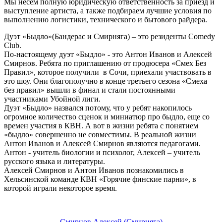
Мы несем полную юридическую ответственность за приезд и
выступление артиста, а также подбираем лучшие условия по
выполнению логистики, технического и бытового райдера.
Дуэт «Быдло»(Бандерас и Смирняга) – это резиденты Сomedy
Сlub.
По-настоящему дуэт «Быдло» - это Антон Иванов и Алексей
Смирнов. Ребята по приглашению от продюсера «Смех Без
Правил», которое получили в Сочи, приехали участвовать в
это шоу. Они благополучно в конце третьего сезона «Смеха
без правил» вышли в финал и стали постоянными
участниками Убойной лиги.
Дуэт «Быдло» назвался потому, что у ребят накопилось
огромное количество сценок и миниатюр про быдло, еще со
времен участия в КВН. А вот в жизни ребята с понятием
«быдло» совершенно не совместимы. В реальной жизни
Антон Иванов и Алексей Смирнов являются педагогами.
Антон - учитель биологии и психолог, Алексей – учитель
русского языка и литературы.
Алексей Смирнов и Антон Иванов познакомились в
Хельсинской команде КВН «Горячие финские парни», в
которой играли некоторое время.
Смирнов Алексей (Смирняга)