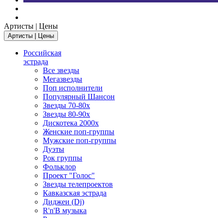
Артисты | Цены
Артисты | Цены
Российская
эстрада
Все звезды
Мегазвезды
Поп исполнители
Популярный Шансон
Звезды 70-80х
Звезды 80-90х
Дискотека 2000х
Женские поп-группы
Мужские поп-группы
Дуэты
Рок группы
Фольклор
Проект "Голос"
Звезды телепроектов
Кавказская эстрада
Диджеи (Dj)
R'n'B музыка