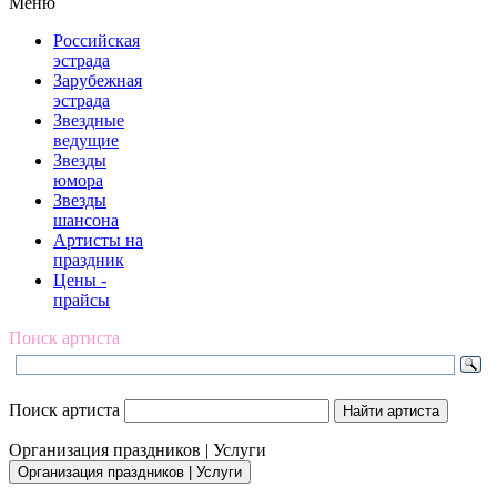
Меню
Российская
эстрада
Зарубежная
эстрада
Звездные
ведущие
Звезды
юмора
Звезды
шансона
Артисты на
праздник
Цены -
прайсы
Поиск артиста
Поиск артиста
Организация праздников | Услуги
Организация праздников | Услуги