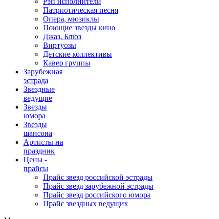
Рэп исполнители
Патриотическая песня
Опера, мюзиклы
Поющие звезды кино
Джаз, Блюз
Виртуозы
Детские коллективы
Кавер группы
Зарубежная
эстрада
Звездные
ведущие
Звезды
юмора
Звезды
шансона
Артисты на
праздник
Цены -
прайсы
Прайс звезд российской эстрады
Прайс звезд зарубежной эстрады
Прайс звезд российского юмора
Прайс звездных ведущих