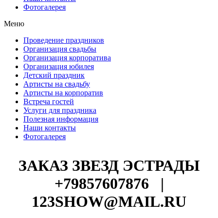
Фотогалерея
Меню
Проведение праздников
Организация свадьбы
Организация корпоратива
Организация юбилея
Детский праздник
Артисты на свадьбу
Артисты на корпоратив
Встреча гостей
Услуги для праздника
Полезная информация
Наши контакты
Фотогалерея
ЗАКАЗ ЗВЕЗД ЭСТРАДЫ
+79857607876
|
123SHOW@MAIL.RU