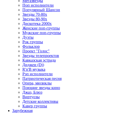
Мегазвезды
Поп исполнители
Популярный Шансон
Звезды 70-80х
Звезды 80-90х
Дискотека 2000х
Женские поп-группы
Мужские поп-группы
Дуэты
Рок группы
Фольклор
Проект "Голос"
Звезды телепроектов
Кавказская эстрада
Диджеи (Dj)
R'n'B музыка
Рэп исполнители
Патриотическая песня
Опера, мюзиклы
Поющие звезды кино
Джаз, Блюз
Виртуозы
Детские коллективы
Кавер группы
Зарубежная