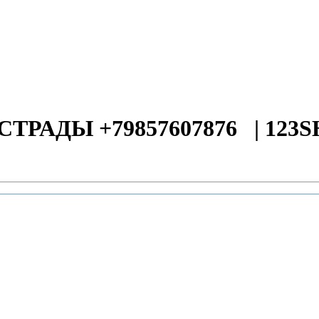
СТРАДЫ +79857607876
|
123