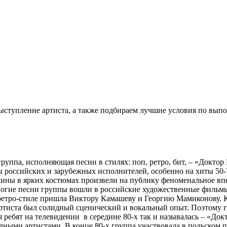
ыступление артиста, а также подбираем лучшие условия по вып
уппа, исполняющая песни в стилях: поп, ретро, бит, – «Доктор
российских и зарубежных исполнителей, особенно на хиты 50-70
чины в ярких костюмах произвели на публику феноменальное вп
Многие песни группы вошли в российские художественные фильм
 ретро-стиле пришла Виктору Камашеву и Георгию Мамиконову. 
тиста был солидный сценический и вокальный опыт. Поэтому гр
 ребят на телевидении в середине 80-х так и называлась – «Док
адными артистами. В конце 80-х группа участвовала в польском 