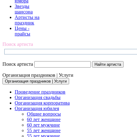
юмора
Звезды
шансона
Артисты на
праздник
Цены -
прайсы
Поиск артиста
Поиск артиста
Организация праздников | Услуги
Организация праздников | Услуги
Проведение праздников
Организация свадьбы
Организация корпоратива
Организация юбилея
Общие вопросы
60 лет женщине
60 лет мужчине
55 лет женщине
55 лет мужчине