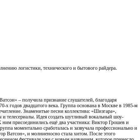
олнению логистики, технического и бытового райдера.
 Ватсон» – получила признание слушателей, благодаря
-х годов двадцатого века. Группа основана в Москве в 1985-м
ечатление. Знаменитые песни коллектива: «Шизгара»,
ы и телесериалы. Идея создать шутливый вокальный шоу-
К ним присоединились ещё два участника: Виктор Грошев и
уппа моментально сработалась и зазвучала профессионально и
тор Ватсон», и молниеносно стала хитом. После этого
песенном фестивале уже с новым названием, которое принесло