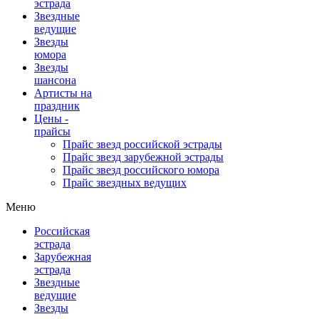
эстрада
Звездные
ведущие
Звезды
юмора
Звезды
шансона
Артисты на
праздник
Цены -
прайсы
Прайс звезд российской эстрады
Прайс звезд зарубежной эстрады
Прайс звезд российского юмора
Прайс звездных ведущих
Меню
Российская
эстрада
Зарубежная
эстрада
Звездные
ведущие
Звезды