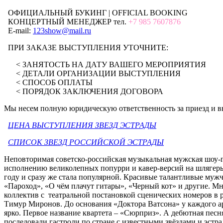
ОФИЦИАЛЬНЫЙ БУКИНГ | OFFICIAL BOOKING
КОНЦЕРТНЫЙ МЕНЕДЖЕР тел.
+7 985 7607876
E-mail:
123show@mail.ru
ПРИ ЗАКАЗЕ ВЫСТУПЛЕНИЯ УТОЧНИТЕ:
< ЗАНЯТОСТЬ НА ДАТУ ВАШЕГО МЕРОПРИЯТИЯ
< ДЕТАЛИ ОРГАНИЗАЦИИ ВЫСТУПЛЕНИЯ
< СПОСОБ ОПЛАТЫ
< ПОРЯДОК ЗАКЛЮЧЕНИЯ ДОГОВОРА
Мы несем полную юридическую ответственность за приезд и в
ЦЕНА ВЫСТУПЛЕНИЯ ЗВЕЗД ЭСТРАДЫ
СПИСОК ЗВЕЗД РОССИЙСКОЙ ЭСТРАДЫ
Неповторимая советско-российская музыкальная мужская шоу-гр
исполнению великолепных попурри и кавер-версий на шлягеры 
году и сразу же стала популярной. Красивые талантливые муж
«Пароход», «О чём плачут гитары», «Черный кот» и другие. 
коллектив с театральной постановкой сценических номеров в
Тимур Миронов. До основания «Доктора Ватсона» у каждого ар
ярко. Первое название квартета – «Сюрприз». А дебютная песня
последовали гастроли по стране с известными звёздами и эстр