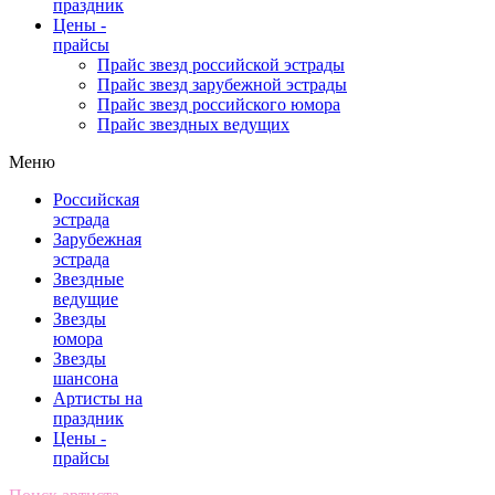
праздник
Цены -
прайсы
Прайс звезд российской эстрады
Прайс звезд зарубежной эстрады
Прайс звезд российского юмора
Прайс звездных ведущих
Меню
Российская
эстрада
Зарубежная
эстрада
Звездные
ведущие
Звезды
юмора
Звезды
шансона
Артисты на
праздник
Цены -
прайсы