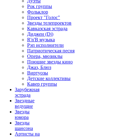
Дуэты
Рок группы
Фольклор
Проект "Голос"
Звезды телепроектов
Кавказская эстрада
Диджеи (Dj)
R'n'B музыка
Рэп исполнители
Патриотическая песня
Опера, мюзиклы
Поющие звезды кино
Джаз, Блюз
Виртуозы
Детские коллективы
Кавер группы
Зарубежная
эстрада
Звездные
ведущие
Звезды
юмора
Звезды
шансона
Артисты на