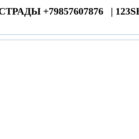
СТРАДЫ +79857607876
|
123