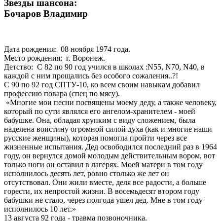
Звезды шансона:
Бочаров Владимир
Дата рождения: 08 ноября 1974 года.
Место рождения: г. Воронеж.
Детство: С 82 по 90 год учился в школах :N55, N70, N40, в
каждой с ним прощались без особого сожаления..?!
С 90 по 92 год СПТУ-10, ко всем своим навыкам добавил
профессию повара (спец по мясу).
«Многие мои песни посвящены моему деду, а также человеку,
который по сути являлся его ангелом-хранителем - моей
бабушке. Она, обладая хрупким с виду сложением, была
наделена воистину огромной силой духа (как и многие наши
русские женщины), которая помогла пройти через все
жизненные испытания. Дед освободился последний раз в 1964
году, он вернулся домой молодым действительным вором, вот
только ноги он оставил в лагерях. Моей матери в том году
исполнилось десять лет, ровно столько же лет он
отсутствовал. Они жили вместе, деля все радости, а больше
горести, их непростой жизни. В восемьдесят втором году
бабушки не стало, через полгода ушел дед. Мне в том году
исполнилось 10 лет.»
13 августа 92 года - травма позвоночника.