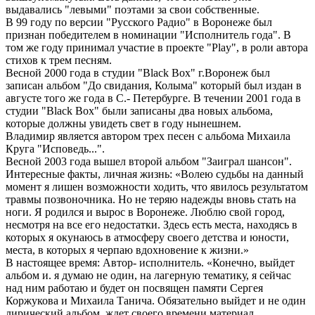
выдавались "левыми" поэтами за свои собственные.
В 99 году по версии "Русского Радио" в Воронеже был
признан победителем в номинации "Исполнитель года". В
том же году принимал участие в проекте "Play", в роли автора
стихов к трем песням.
Весной 2000 года в студии "Black Box" г.Воронеж был
записан альбом "До свидания, Колыма" который был издан в
августе того же года в С.- Петербурге. В течении 2001 года в
студии "Black Box" были записаны два новых альбома,
которые должны увидеть свет в году нынешнем.
Владимир является автором трех песен с альбома Михаила
Круга "Исповедь...".
Весной 2003 года вышел второй альбом "Заиграл шансон".
Интересные факты, личная жизнь: «Волею судьбы на данный
момент я лишен возможности ходить, что явилось результатом
травмы позвоночника. Но не теряю надежды вновь стать на
ноги. Я родился и вырос в Воронеже. Люблю свой город,
несмотря на все его недостатки. Здесь есть места, находясь в
которых я окунаюсь в атмосферу своего детства и юности,
места, в которых я черпаю вдохновение к жизни.»
В настоящее время: Автор- исполнитель. «Конечно, выйдет
альбом и. я думаю не один, на лагерную тематику, я сейчас
над ним работаю и будет он посвящен памяти Сергея
Коржукова и Михаила Танича. Обязательно выйдет и не один
лирический альбом, ждет своего времени материал,