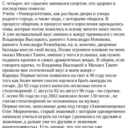
С четырех лет серьезно занимался спортом ,что здорово в
последствии помогло.
Учеба: «Университетами, как раз были дворы и улицы
родного города, а также люди, с которыми общался. В
процессе общения, в процессе моего взросления зарождались
темы, которые потом ложились в основу многих моих песен.
А уже музыкальный вкус именно к жанру прививался с песен
Владимира Высоцкого, раннего Александра Новикова,
раннего Александра Розенбаума, ну, и, конечно, дворовые
баллады внесли свой вклад. Позже огромное влияние на меня
оказал Михаил Танич, именно у него я услышал, как нужно
подавать иронию в самых драматичных вещах. В общем, если
говорить кратко, то Владимир Высоцкий и Михаил Танич
привили мне поэтический вкус в моем жанре.»
Карьера: Первые песни появились на свет в 90 году после
того как более менее сносно научился брать аккорды на
гитаре. До 92 года успел написать несколько песен и
стихотворений. С августа 92 по август 96 года - ни строчки.
С осени 96 года по год 2002 написано более 130 песен , не
считая стихотворений не положенных на музыку.
Первые песни, записанные дома под гитару (Аккомпанировал
Олег Мирниченко, старый знакомый с которым одновременно
начинали учиться играть на гитаре ) разошлись по друзьям и
знакомым ,а дальше уже по друзьям и знакомым
вышеупомянутых. Есть данные, что эти песни уже