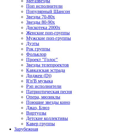
Мегазвезды
Поп исполнители
Популярный Шансон
Звезды 70-80х
Звезды 80-90х
Дискотека 2000х
Женские поп-группы
Мужские поп-группы
Дуэты
Рок группы
Фольклор
Проект "Голос"
Звезды телепроектов
Кавказская эстрада
Диджеи (Dj)
R'n'B музыка
Рэп исполнители
Патриотическая песня
Опера, мюзиклы
Поющие звезды кино
Джаз, Блюз
Виртуозы
Детские коллективы
Кавер группы
Зарубежная