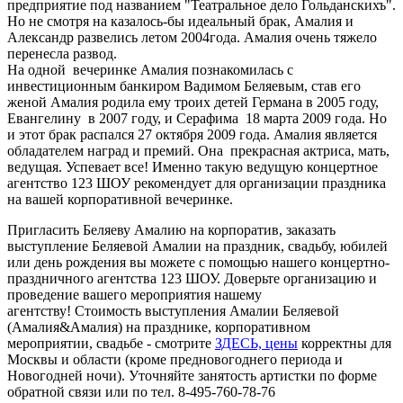
предприятие под названием "Театральное дело Гольданскихъ".
Но не смотря на казалось-бы идеальный брак, Амалия и
Александр развелись летом 2004года. Амалия очень тяжело
перенесла развод.
На одной вечеринке Амалия познакомилась с
инвестиционным банкиром Вадимом Беляевым, став его
женой Амалия родила ему троих детей Германа в 2005 году,
Евангелину в 2007 году, и Серафима 18 марта 2009 года. Но
и этот брак распался 27 октября 2009 года. Амалия является
обладателем наград и премий. Она прекрасная актриса, мать,
ведущая. Успевает все! Именно такую ведущую концертное
агентство 123 ШОУ рекомендует для организации праздника
на вашей корпоративной вечеринке.
Пригласить Беляеву Амалию на корпоратив, заказать
выступление Беляевой Амалии на праздник, свадьбу, юбилей
или день рождения вы можете с помощью нашего концертно-
праздничного агентства 123 ШОУ. Доверьте организацию и
проведение вашего мероприятия нашему
агентству! Стоимость выступления Амалии Беляевой
(Амалия&Амалия) на празднике, корпоративном
мероприятии, свадьбе - смотрите
ЗДЕСЬ, цены
корректны для
Москвы и области (кроме предновогоднего периода и
Новогодней ночи). Уточняйте занятость артистки по форме
обратной связи или по тел. 8-495-760-78-76