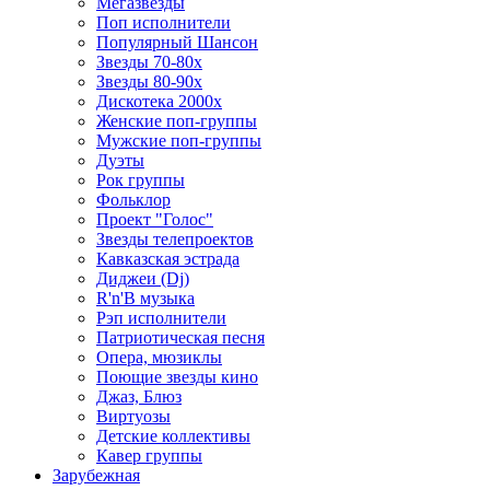
Мегазвезды
Поп исполнители
Популярный Шансон
Звезды 70-80х
Звезды 80-90х
Дискотека 2000х
Женские поп-группы
Мужские поп-группы
Дуэты
Рок группы
Фольклор
Проект "Голос"
Звезды телепроектов
Кавказская эстрада
Диджеи (Dj)
R'n'B музыка
Рэп исполнители
Патриотическая песня
Опера, мюзиклы
Поющие звезды кино
Джаз, Блюз
Виртуозы
Детские коллективы
Кавер группы
Зарубежная