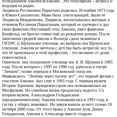
псевдонимом Амалия &Амалия. Это популярная - актриса и
ведущая на радио.
Людмила Руслановна Парыгина родилась 20 ноября 1973 года
в Южно-Сахалинске. Мама была учительницей, звали ее
Людмила Мордвинова. Людмила, воспитывалась матерью и
отчимом Русланом Парыгиным, который ее удочерил и дал
свою фамилию.Настоящий отец Амалии, имел фамилию
Бонфельд, он бросил семью ещё до рождения дочери. После
окончания средней школы в Вологде сдала экзамены в
ГИТИС и Щукинское училище, но выбрала она Щукинское
училище. Амалия не мечтала с детства быть актрисой, все то,
что её привлекало в этой профессии, - это желание от души
повеселиться.
Окончила она театральное училище им. Б. В. Щукина в 1995
году. После которого с 1995 по 1998 год работала в театре
"Ленком", позже перешла в Московский театр им.
Маяковского. "Любовь через тысячу лет"- это первый фильм с
участием Амалии был снят в 1993 году. С первым мужем
Игорем Зориным, звукорежиссером она познакомилась на
Мосфильме. Но семейная жизнь продлилась недолго. Со
вторым мужем, Александром Гольданским
(предпринимателем), Амалия познакомилась в 1993 году, в
гостях у общих знакомых. Но замуж вышла за него только 19
октября 2000 года. От этого брака у Амалии дочь Диана
Гольданская. Амалия и Александр вместе создали