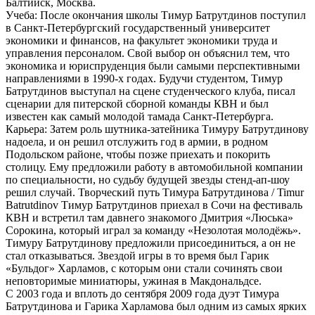
Балтийск, Москва.
Учеба: После окончания школы Тимур Батрутдинов поступил
в Санкт-Петербургский государственный университет
экономики и финансов, на факультет экономики труда и
управления персоналом. Свой выбор он объяснил тем, что
экономика и юриспруденция были самыми перспективными
направлениями в 1990-х годах. Будучи студентом, Тимур
Батрутдинов выступал на сцене студенческого клуба, писал
сценарии для питерской сборной команды КВН и был
известен как самый молодой тамада Санкт-Петербурга.
Карьера: Затем роль шутника-затейника Тимуру Батрутдинову
надоела, и он решил отслужить год в армии, в родном
Подольском районе, чтобы позже приехать и покорить
столицу. Ему предложили работу в автомобильной компании
по специальности, но судьбу будущей звезды стенд-ап-шоу
решил случай. Творческий путь Тимура Батрутдинова / Timur
Batrutdinov Тимур Батрутдинов приехал в Сочи на фестиваль
КВН и встретил там давнего знакомого Дмитрия «Люська»
Сорокина, который играл за команду «Незолотая молодёжь».
Тимуру Батрутдинову предложили присоединиться, а он не
стал отказываться. Звездой игры в то время был Гарик
«Бульдог» Харламов, с которым они стали сочинять свои
неповторимые миниатюры, ужиная в Макдональдсе.
С 2003 года и вплоть до сентября 2009 года дуэт Тимура
Батрутдинова и Гарика Харламова был одним из самых ярких