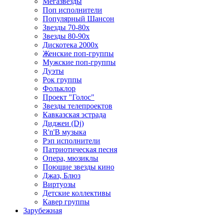
Мегазвезды
Поп исполнители
Популярный Шансон
Звезды 70-80х
Звезды 80-90х
Дискотека 2000х
Женские поп-группы
Мужские поп-группы
Дуэты
Рок группы
Фольклор
Проект "Голос"
Звезды телепроектов
Кавказская эстрада
Диджеи (Dj)
R'n'B музыка
Рэп исполнители
Патриотическая песня
Опера, мюзиклы
Поющие звезды кино
Джаз, Блюз
Виртуозы
Детские коллективы
Кавер группы
Зарубежная