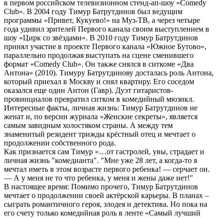
в первом российском телевизионном стенд-ап-шоу «Comedy
Club». В 2004 году Тимур Батрутдинов был ведущим
программы «Привет, Кукуево!» на Муз-ТВ, а через четыре
года удивил зрителей Первого канала своим выступлением в
шоу «Цирк со звёздами». В 2010 году Тимур Батрутдинов
принял участие в проекте Первого канала «Южное Бутово»,
параллельно продолжая выступать на сцене сменившего
формат «Comedy Club». Он также снялся в ситкоме «Два
Антона» (2010). Тимуру Батрутдинову досталась роль Антона,
который приехал в Москву и снял квартиру. Его соседом
оказался еще один Антон (Гавр). Дуэт гитаристов-
провинциалов превратил ситком в комедийный мюзикл.
Интересные факты, личная жизнь: Тимур Батрутдинов не
женат и, по версии журнала «Женские секреты», является
самым завидным холостяком страны. А между тем
знаменитый резидент трижды крёстный отец и мечтает о
продолжении собственного рода.
Как признается сам Тимур «…от гастролей, увы, страдает и
личная жизнь "комедианта". "Мне уже 28 лет, а когда-то я
мечтал иметь в этом возрасте первого ребенка! — серчает он.
— А у меня не то что ребенка, у меня и жены даже нет!"
В настоящее время: Помимо прочего, Тимур Батрутдинов
мечтает о продолжении своей актёрской карьеры. В планах –
сыграть романтичного героя, злодея и детектива. Но пока на
его счету только комедийная роль в ленте «Самый лучший