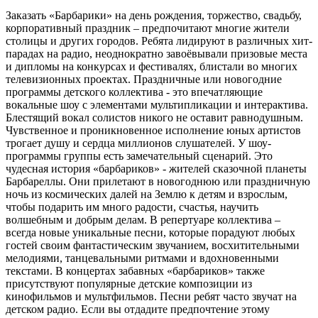
Заказать «Барбарики» на день рождения, торжество, свадьбу,
корпоративный праздник – предпочитают многие жители
столицы и других городов. Ребята лидируют в различных хит-
парадах на радио, неоднократно завоёвывали призовые места
и дипломы на конкурсах и фестивалях, блистали во многих
телевизионных проектах. Праздничные или новогодние
программы детского коллектива - это впечатляющие
вокальные шоу с элементами мультипликации и интерактива.
Блестящий вокал солистов никого не оставит равнодушным.
Чувственное и проникновенное исполнение юных артистов
трогает душу и сердца миллионов слушателей. У шоу-
программы группы есть замечательный сценарий. Это
чудесная история «барбариков» - жителей сказочной планеты
Барбареллы. Они прилетают в новогоднюю или праздничную
ночь из космических далей на Землю к детям и взрослым,
чтобы подарить им много радости, счастья, научить
волшебным и добрым делам. В репертуаре коллектива –
всегда новые уникальные песни, которые порадуют любых
гостей своим фантастическим звучанием, восхитительными
мелодиями, танцевальными ритмами и вдохновенными
текстами. В концертах забавных «барбариков» также
присутствуют популярные детские композиции из
кинофильмов и мультфильмов. Песни ребят часто звучат на
детском радио. Если вы отдадите предпочтение этому