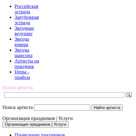
Российская
эстрада
Зарубежная
эстрада
Звездные
ведущие
Звезды
юмора
Звезды
шансона
Артисты на
праздник
Цены -
прайсы
Поиск артиста
Поиск артиста
Организация праздников | Услуги
Организация праздников | Услуги
Проведение праздников