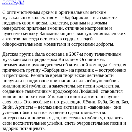
ЭСТРАДЫ
С оптимистичным ярким и оригинальным детским
музыкальным коллективом – «Барбарики» – вы сможете
подарить своим детям, коллегам, родным и друзьям
невероятно приятные эмоции, отличное настроение и
чудесную музыку. Запоминающиеся выступления маленьких
артистов навсегда остаются в сердцах людей
обворожительными моментами и островками доброты.
Детская группа была основана в 2007-м году талантливым
музыкантом и продюсером Виталием Осошником,
незаменимым руководителем обаятельной команды. Сегодня
пригласить группу «Барбарики» на праздник – востребовано
и престижно. Ребята за время творческой деятельности
получили грандиозное признание и сильнейшую любовь
миллионной публики, а замечательные песни коллектива,
созданные талантливым продюсером Любашей, становятся
молниеносно хитами. У каждого юного артиста в группе –
своя роль. Это весёлые и потрясающие Лёлик, Буба, Боня, Баз,
Биби. Артисты – неслыханно активные и «заводные», они
успевают быстро и качественно сделать множество
интересных и полезных дел, повеселить публику, подарить
свои восхитительные улыбки, спеть очаровательные песни и
задорно потанцевать.