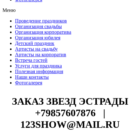
Меню
Проведение праздников
Организация свадьбы
Организация корпоратива
Организация юбилея
Детский праздник
Артисты на свадьбу
Артисты на корпоратив
Встреча гостей
Услуги для праздника
Полезная информация
Наши контакты
Фотогалерея
ЗАКАЗ ЗВЕЗД ЭСТРАДЫ
+79857607876
|
123SHOW@MAIL.RU