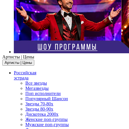
Артисты | Цены
Артисты | Цены
Российская
эстрада
Все звезды
Мегазвезды
Поп исполнители
Популярный Шансон
Звезды 70-80х
Звезды 80-90х
Дискотека 2000х
Женские поп-группы
Мужские поп-группы