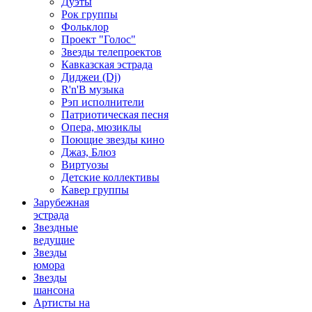
Дуэты
Рок группы
Фольклор
Проект "Голос"
Звезды телепроектов
Кавказская эстрада
Диджеи (Dj)
R'n'B музыка
Рэп исполнители
Патриотическая песня
Опера, мюзиклы
Поющие звезды кино
Джаз, Блюз
Виртуозы
Детские коллективы
Кавер группы
Зарубежная
эстрада
Звездные
ведущие
Звезды
юмора
Звезды
шансона
Артисты на