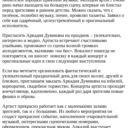
рано начал выходить на большую сцену, впервые он блистал
перед зрителями в раннем детстве. Можно сказать, что с
пелёнок, полюбил музыку, пение, проявлял таланты. Заявил о
себе как одарённый, целеустремлённый и оригинальный
исполнитель.
Пригласить Аркадия Думикяна на праздник – увлекательно,
интересно и модно. Артиста встречают счастливыми
улыбками, провожают со сцены волной громких
аплодисментов, вызовами «на бис». Вокалист никогда не
повторяется, он вносит новизну в каждый концерт и
оригинальные идеи в свои следующие выступления.
Если вы мечтаете организовать фантастический и
увлекательный праздничный день для своих коллег, друзей и
близких, приглашаем заказать Аркадия Думикяна на юбилей,
корпоратив, свадебное торжество. Концерты артиста проходят
впечатляюще, вдохновенно, каждый раз даря зрителям новые
фишки и образы.
Артист прекрасно работает как с маленькими залами
зрителей, так и с большими. Из любого мероприятия он
создаст прекрасное событие, наполненное очаровательной
музыкой, интересными сценическими номерами,
оформлением, прекрасным звуком. Аркадий выступает