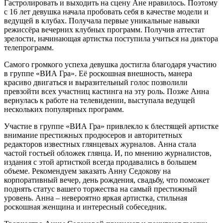
Гастролировать и выходить на сцену Ане нравилось. Поэтому
с 16 лет девушка начала пробовать себя в качестве модели и
ведущей в клубах. Получала первые уникальные навыки
режиссёра вечерних клубных программ. Получив аттестат
зрелости, начинающая артистка поступила учиться на диктора
телепрограмм.
Самого громкого успеха девушка достигла благодаря участию
в группе «ВИА Гра». Её роскошная внешность, манера
красиво двигаться и выразительный голос позволили
превзойти всех участниц кастинга на эту роль. Позже Анна
вернулась к работе на телевидении, выступала ведущей
нескольких популярных программ.
Участие в группе «ВИА Гра» привлекло к блестящей артистке
внимание престижных продюсеров и авторитетных
редакторов известных глянцевых журналов. Анна стала
частой гостьей обложек глянца. И, по мнению журналистов,
издания с этой артисткой всегда продавались в большем
объеме. Рекомендуем заказать Анну Седокову на
корпоративный вечер, день рождения, свадьбу, что поможет
поднять статус вашего торжества на самый престижный
уровень. Анна – невероятно яркая артистка, стильная
роскошная женщина и интересный собеседник.