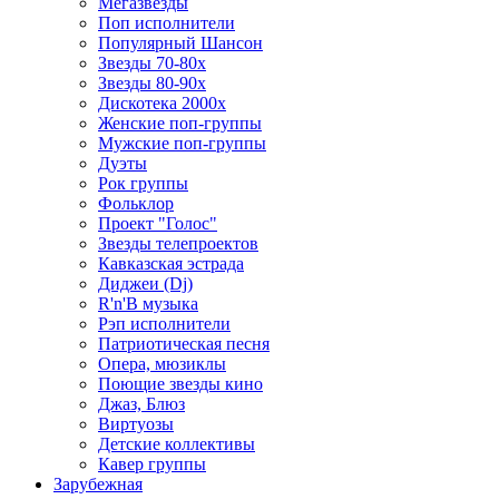
Мегазвезды
Поп исполнители
Популярный Шансон
Звезды 70-80х
Звезды 80-90х
Дискотека 2000х
Женские поп-группы
Мужские поп-группы
Дуэты
Рок группы
Фольклор
Проект "Голос"
Звезды телепроектов
Кавказская эстрада
Диджеи (Dj)
R'n'B музыка
Рэп исполнители
Патриотическая песня
Опера, мюзиклы
Поющие звезды кино
Джаз, Блюз
Виртуозы
Детские коллективы
Кавер группы
Зарубежная