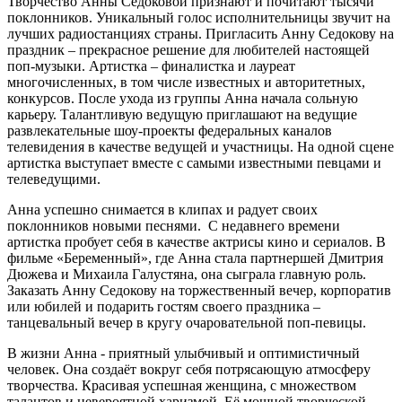
Творчество Анны Седоковой признают и почитают тысячи
поклонников. Уникальный голос исполнительницы звучит на
лучших радиостанциях страны. Пригласить Анну Седокову на
праздник – прекрасное решение для любителей настоящей
поп-музыки. Артистка – финалистка и лауреат
многочисленных, в том числе известных и авторитетных,
конкурсов. После ухода из группы Анна начала сольную
карьеру. Талантливую ведущую приглашают на ведущие
развлекательные шоу-проекты федеральных каналов
телевидения в качестве ведущей и участницы. На одной сцене
артистка выступает вместе с самыми известными певцами и
телеведущими.
Анна успешно снимается в клипах и радует своих
поклонников новыми песнями. С недавнего времени
артистка пробует себя в качестве актрисы кино и сериалов. В
фильме «Беременный», где Анна стала партнершей Дмитрия
Дюжева и Михаила Галустяна, она сыграла главную роль.
Заказать Анну Седокову на торжественный вечер, корпоратив
или юбилей и подарить гостям своего праздника –
танцевальный вечер в кругу очаровательной поп-певицы.
В жизни Анна - приятный улыбчивый и оптимистичный
человек. Она создаёт вокруг себя потрясающую атмосферу
творчества. Красивая успешная женщина, с множеством
талантов и невероятной харизмой. Её мощной творческой