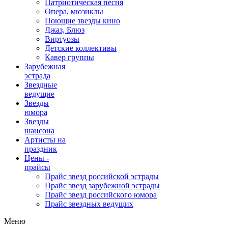
Патриотическая песня
Опера, мюзиклы
Поющие звезды кино
Джаз, Блюз
Виртуозы
Детские коллективы
Кавер группы
Зарубежная
эстрада
Звездные
ведущие
Звезды
юмора
Звезды
шансона
Артисты на
праздник
Цены -
прайсы
Прайс звезд российской эстрады
Прайс звезд зарубежной эстрады
Прайс звезд российского юмора
Прайс звездных ведущих
Меню