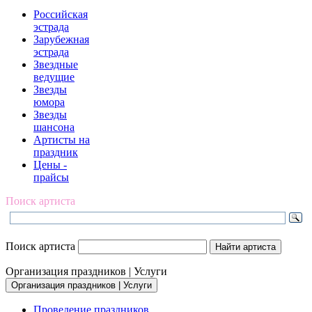
Российская
эстрада
Зарубежная
эстрада
Звездные
ведущие
Звезды
юмора
Звезды
шансона
Артисты на
праздник
Цены -
прайсы
Поиск артиста
Поиск артиста
Организация праздников | Услуги
Организация праздников | Услуги
Проведение праздников