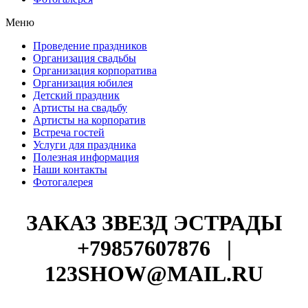
Меню
Проведение праздников
Организация свадьбы
Организация корпоратива
Организация юбилея
Детский праздник
Артисты на свадьбу
Артисты на корпоратив
Встреча гостей
Услуги для праздника
Полезная информация
Наши контакты
Фотогалерея
ЗАКАЗ ЗВЕЗД ЭСТРАДЫ
+79857607876
|
123SHOW@MAIL.RU