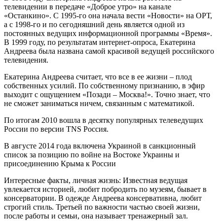
телевидении в передаче «Доброе утро» на канале
«Останкино». С 1995-го она начала вести «Новости» на ОРТ,
а с 1998-го и по сегодняшний день является одной из
постоянных ведущих информационной программы «Время».
В 1999 году, по результатам интернет-опроса, Екатерина
Андреева была названа самой красивой ведущей российского
телевидения.
Екатерина Андреева считает, что все в ее жизни – плод
собственных усилий. По собственному признанию, в эфир
выходит с ощущением «Позади – Москва!». Точно знает, что
не сможет заниматься ничем, связанным с математикой.
По итогам 2010 вошла в десятку популярных телеведущих
России по версии TNS Россия.
В августе 2014 года включена Украиной в санкционный
список за позицию по войне на Востоке Украины и
присоединению Крыма к России
Интересные факты, личная жизнь: Известная ведущая
увлекается историей, любит побродить по музеям, бывает в
консерватории. В одежде Андреева консервативна, любит
строгий стиль. Третьей по важности частью своей жизни,
после работы и семьи, она называет тренажерный зал.