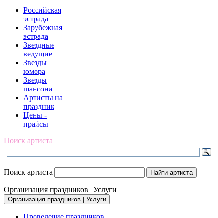
Российская
эстрада
Зарубежная
эстрада
Звездные
ведущие
Звезды
юмора
Звезды
шансона
Артисты на
праздник
Цены -
прайсы
Поиск артиста
Поиск артиста
Организация праздников | Услуги
Организация праздников | Услуги
Проведение праздников