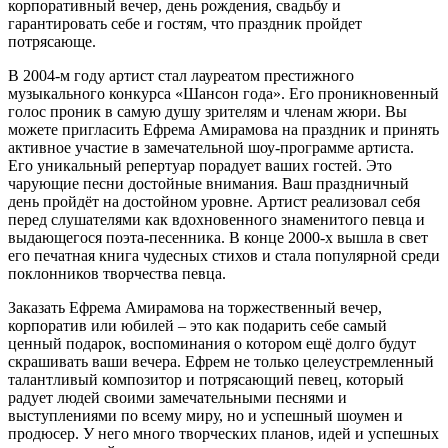
корпоративный вечер, день рождения, свадьбу и
гарантировать себе и гостям, что праздник пройдет
потрясающе.
В 2004-м году артист стал лауреатом престижного
музыкального конкурса «Шансон года». Его проникновенный
голос проник в самую душу зрителям и членам жюри. Вы
можете пригласить Ефрема Амирамова на праздник и принять
активное участие в замечательной шоу-программе артиста.
Его уникальный репертуар порадует ваших гостей. Это
чарующие песни достойные внимания. Ваш праздничный
день пройдёт на достойном уровне. Артист реализовал себя
перед слушателями как вдохновенного знаменитого певца и
выдающегося поэта-песенника. В конце 2000-х вышла в свет
его печатная книга чудесных стихов и стала популярной среди
поклонников творчества певца.
Заказать Ефрема Амирамова на торжественный вечер,
корпоратив или юбилей – это как подарить себе самый
ценный подарок, воспоминания о котором ещё долго будут
скрашивать ваши вечера. Ефрем не только целеустремленный
талантливый композитор и потрясающий певец, который
радует людей своими замечательными песнями и
выступлениями по всему миру, но и успешный шоумен и
продюсер. У него много творческих планов, идей и успешных