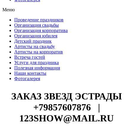
Меню
Проведение праздников
Организация свадьбы
Организация корпоратива
Организация юбилея
Детский праздник
Артисты на свадьбу
Артисты на корпоратив
Встреча гостей
Услуги для праздника
Полезная информация
Наши контакты
Фотогалерея
ЗАКАЗ ЗВЕЗД ЭСТРАДЫ
+79857607876
|
123SHOW@MAIL.RU