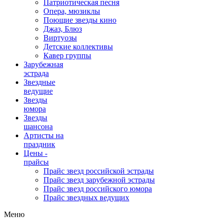
Патриотическая песня
Опера, мюзиклы
Поющие звезды кино
Джаз, Блюз
Виртуозы
Детские коллективы
Кавер группы
Зарубежная
эстрада
Звездные
ведущие
Звезды
юмора
Звезды
шансона
Артисты на
праздник
Цены -
прайсы
Прайс звезд российской эстрады
Прайс звезд зарубежной эстрады
Прайс звезд российского юмора
Прайс звездных ведущих
Меню