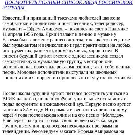
ПОСМОТРЕТЬ ПОЛНЫЙ СПИСОК ЗВЕЗД РОССИЙСКОЙ
ЭСТРАДЫ
Известный и признанный тысячами любителей шансона
самобытный исполнитель и поэт-песенник, телепродюсер,
музыкант – Ефрем Амирамов – появился на свет в Нальчике
11 апреля 1956 года. Яркий талант к пению и музыке у
Ефрема был заложен с раннего детства, так как его отец тоже
был музыкантом и великолепно играл практически на любых
инструментах, разве что, кроме духовых, хорошо пел. В
юности будущий артист вместе с одноклассниками создал
самодеятельную музыкальную группу, в которой они
исполняли как известные рок-композиции, так и собственные
песни. Молодые исполнители выступали на школьных
концертах и их творчество пришлось по вкусу их ровесникам.
После школы будущий артист пытался поступить учиться во
ВГИК на актёра, но не прошёл вступительные испытания и
подал документы в экономический вуз. Первую песню артист
записал в 87-м году. Но громкая известность пришла к нему
через 4 года после выхода клипы на его песню «Молодая».
Ещё через год артист создал свою первую музыкальную
группу, выступил продюсером нескольких программ на
телевидении. Рекомендуем заказать Ефрема Амирамова на