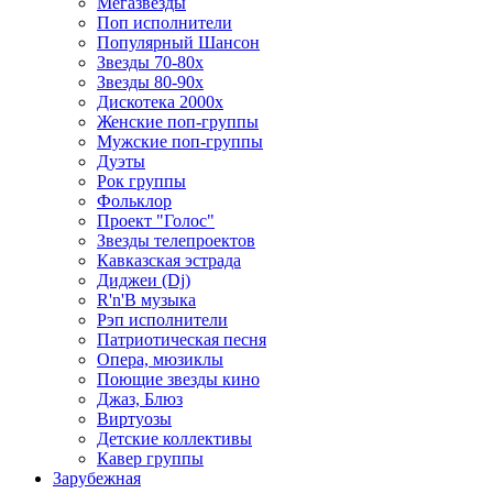
Мегазвезды
Поп исполнители
Популярный Шансон
Звезды 70-80х
Звезды 80-90х
Дискотека 2000х
Женские поп-группы
Мужские поп-группы
Дуэты
Рок группы
Фольклор
Проект "Голос"
Звезды телепроектов
Кавказская эстрада
Диджеи (Dj)
R'n'B музыка
Рэп исполнители
Патриотическая песня
Опера, мюзиклы
Поющие звезды кино
Джаз, Блюз
Виртуозы
Детские коллективы
Кавер группы
Зарубежная