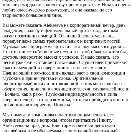
многие рекорды по количеству просмотров. Сам Никита очень
любит классическую рок-музыку, и она оказала на его
творчество большое влияние.
Вы можете заказать Alekseeva на корпоративный вечер, день
рождения, свадьбу и феноменальный артист подарит вам
океан позитивных эмоций. Отличный репертуар певца
порадует даже самых требовательных и капризных гостей.
Музыкальная программа артиста – это шоу высокого уровня.
Никита пишет собственные песни и в этой области хотел бы
достичь невероятно высоких успехов. И надо сказать, его
песни уже сейчас становятся хитами. Слушателей привлекает
красота мелодий и содержание текстов со смыслом.
Начинающий поэт-песенник вкладывает в свои композиции
глубокие и яркие чувства и слова. Оригинальный
неповторимый вокал и потрясающий стиль музыкального
оформления, привели в восхищение тысячи слушателей песни
«Больно, как в раю». Глубокая индивидуальность и сила
энергии певца – это та изюминка, которая приводит в восторг
поклонников творчества Никиты.
Мы помогаем компаниям и частным лицам решить все
организационные вопросы, чтобы пригласить Никиту
Алексеева на праздник. Ваш торжественный день будет
волшебным и незабываемым, если молодой престижный