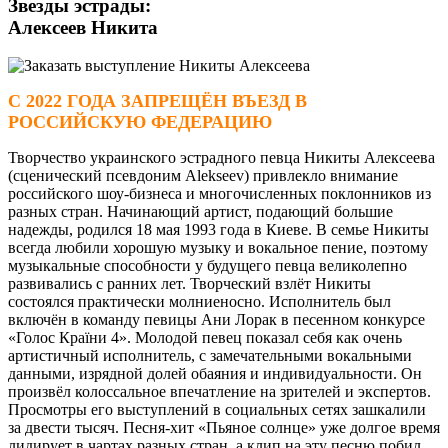
Звезды эстрады:
Алексеев Никита
С 2022 ГОДА ЗАПРЕЩЁН ВЪЕЗД В
РОССИЙСКУЮ ФЕДЕРАЦИЮ
Творчество украинского эстрадного певца Никиты Алексеева
(сценический псевдоним Alekseev) привлекло внимание
российского шоу-бизнеса и многочисленных поклонников из
разных стран. Начинающий артист, подающий большие
надежды, родился 18 мая 1993 года в Киеве. В семье Никиты
всегда любили хорошую музыку и вокальное пение, поэтому
музыкальные способности у будущего певца великолепно
развивались с ранних лет. Творческий взлёт Никиты
состоялся практически молниеносно. Исполнитель был
включён в команду певицы Ани Лорак в песенном конкурсе
«Голос Країни 4». Молодой певец показал себя как очень
артистичный исполнитель, с замечательными вокальными
данными, изрядной долей обаяния и индивидуальности. Он
произвёл колоссальное впечатление на зрителей и экспертов.
Просмотры его выступлений в социальных сетях зашкалили
за двести тысяч. Песня-хит «Пьяное солнце» уже долгое время
лидирует в чартах разных стран, а клип на эту песню побил