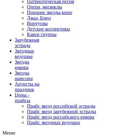
Патриотическая песня
Опера, мюзиклы
Поющие звезды кино
Джаз, Блюз
Виртуозы
Детские коллективы
Кавер группы
Зарубежная
эстрада
Звездные
ведущие
Звезды
юмора
Звезды
шансона
Артисты на
праздник
Цены -
прайсы
Прайс звезд российской эстрады
Прайс звезд зарубежной эстрады
Прайс звезд российского юмора
Прайс звездных ведущих
Меню