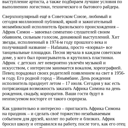
выступление артиста, а также подбираем лучшие условия по
выполнению логистики, технического и бытового райдера.
Сверхпопулярный ещё в Советском Союзе, любимый и
сегодня миллионной публикой, яркий и зажигательный
мозамбикский исполнитель бразильского происхождения –
Африк Симон – завоевал симпатию слушателей своим
обаянием, сильным голосом, динамикой выступлений. Хит
звезды, исполненный в 1974-м году прошлого века и
получивший название – Hafanana, просто «взорвал» все
танцевальные площадки. Песня звучала в каждом советском
доме, у кого был проигрыватель и крутились пластинки.
Африк с детских лет невероятно увлечён музыкой и
искусством, с интересом занимается вокалом, хореографией.
Певец порадовал своих родителей появлением на свет в 1956-
м году. Его родной город – Иньямбане. День рождения
исполнитель празднует летом – 17 июля. Сегодня у вас есть
потрясающая возможность заказать Африка Симона на день
рождения, свадьбу, корпоратив. Ваши гости будут в
неописуемом восторге от такого сюрприза.
Как удивительно и интересно – пригласить Африка Симона
на праздник – и сделать своё торжество незабываемым
событием для друзей, коллег по работе и близких. Африк
бросил школу и отправился на работу, после того, как его отец