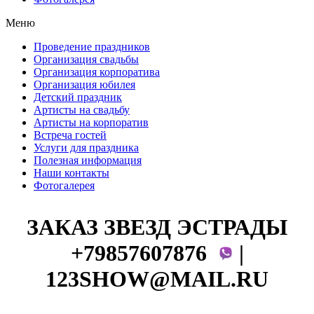
Меню
Проведение праздников
Организация свадьбы
Организация корпоратива
Организация юбилея
Детский праздник
Артисты на свадьбу
Артисты на корпоратив
Встреча гостей
Услуги для праздника
Полезная информация
Наши контакты
Фотогалерея
ЗАКАЗ ЗВЕЗД ЭСТРАДЫ
+79857607876
|
123SHOW@MAIL.RU