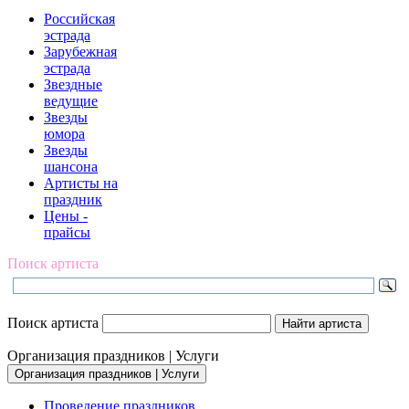
Российская
эстрада
Зарубежная
эстрада
Звездные
ведущие
Звезды
юмора
Звезды
шансона
Артисты на
праздник
Цены -
прайсы
Поиск артиста
Поиск артиста
Организация праздников | Услуги
Организация праздников | Услуги
Проведение праздников