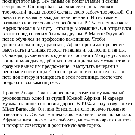
покинул этот мир. Тем самым он помогал маме и своим
сестрёнкам. Он подрабатывал «няней» и, как человек
творческий, искал способ сделать свою работу творческой. Он
начал петь малышу каждый день песенки. И тем самым
развивал свои голосовые способности. В 15-летнем возрасте
Африк поехал в Мапуту - столицу Мозамбика. Он отправился
в этот город со своим близким другом. В Мапуте будущий
певец обучился на профессию каменщика. Чтобы
дополнительно подзаработать, Африк принимает решение
выступать на улицах города: гитарная игра, песни и танцы.
Однажды, руководитель одной из гостиниц Мапуту услышал
концерт молодых одарённых провинциальных музыкантов, и
сразу же вынес им предложение - выступать вечерами в
ресторане гостиницы. С этого времени исполнитель начал
петь под гитару и танцевать в этой гостинице, после чего
подрабатывал каменщиком.
Прошло 2 года. Талантливого певца заметил музыкальный
руководитель одной из студий Южной Африки. И карьера
музыканта пошла по новой дороге. В 1974-м году зазвучал хит
Mister Barracuda. Он принёс исполнителю первую громкую
известность. С каждым днём слава молодой звезды нарастала.
Африк записал несколько альбомов, множество ярких синглов
и покорил советскую и российскую аудиторию.