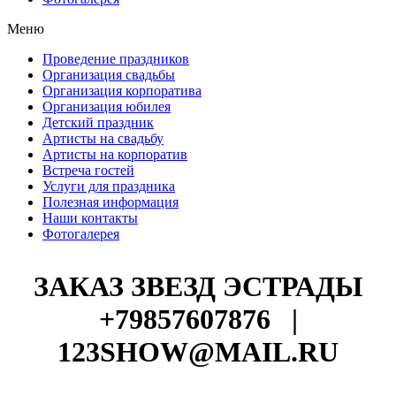
Меню
Проведение праздников
Организация свадьбы
Организация корпоратива
Организация юбилея
Детский праздник
Артисты на свадьбу
Артисты на корпоратив
Встреча гостей
Услуги для праздника
Полезная информация
Наши контакты
Фотогалерея
ЗАКАЗ ЗВЕЗД ЭСТРАДЫ
+79857607876
|
123SHOW@MAIL.RU