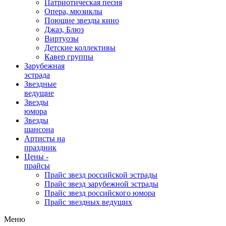
Патриотическая песня
Опера, мюзиклы
Поющие звезды кино
Джаз, Блюз
Виртуозы
Детские коллективы
Кавер группы
Зарубежная
эстрада
Звездные
ведущие
Звезды
юмора
Звезды
шансона
Артисты на
праздник
Цены -
прайсы
Прайс звезд российской эстрады
Прайс звезд зарубежной эстрады
Прайс звезд российского юмора
Прайс звездных ведущих
Меню