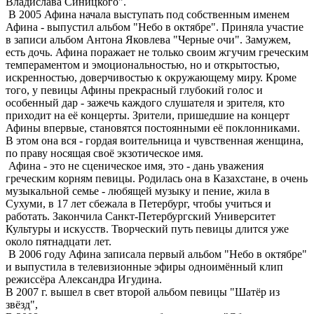
Владислава Синицкого".
В 2005 Афина начала выступать под собственным именем
Афина - выпустил альбом "Небо в октябре". Приняла участие
в записи альбом Антона Яковлева "Черные очи". Замужем,
есть дочь. Афина поражает не только своим жгучим греческим
темпераментом и эмоциональностью, но и открытостью,
искренностью, доверчивостью к окружающему миру. Кроме
того, у певицы Афины прекрасный глубокий голос и
особенный дар - зажечь каждого слушателя и зрителя, кто
приходит на её концерты. Зрители, пришедшие на концерт
Афины впервые, становятся постоянными её поклонниками.
В этом она вся - гордая воительница и чувственная женщина,
по праву носящая своё экзотическое имя.
Афина - это не сценическое имя, это - дань уважения
греческим корням певицы. Родилась она в Казахстане, в очень
музыкальной семье - любящей музыку и пение, жила в
Сухуми, в 17 лет сбежала в Петербург, чтобы учиться и
работать. Закончила Санкт-Петербургский Университет
Культуры и искусств. Творческий путь певицы длится уже
около пятнадцати лет.
В 2006 году Афина записала первый альбом "Небо в октябре"
и выпустила в телевизионные эфиры одноимённый клип
режиссёра Александра Игудина.
В 2007 г. вышел в свет второй альбом певицы "Шатёр из
звёзд",