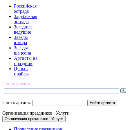
Российская
эстрада
Зарубежная
эстрада
Звездные
ведущие
Звезды
юмора
Звезды
шансона
Артисты на
праздник
Цены -
прайсы
Поиск артиста
Поиск артиста
Организация праздников | Услуги
Организация праздников | Услуги
Проведение праздников